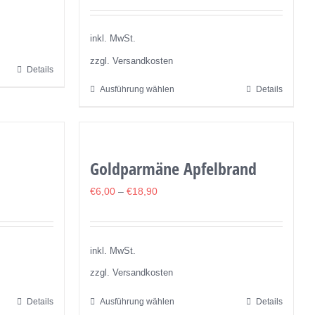
inkl. MwSt.
zzgl. Versandkosten
Details
Ausführung wählen
Details
Dieses
Produkt
weist
mehrere
Goldparmäne Apfelbrand
Varianten
auf.
€
6,00
–
€
18,90
Die
Optionen
können
inkl. MwSt.
auf
zzgl. Versandkosten
der
Details
Ausführung wählen
Details
Dieses
Produktseite