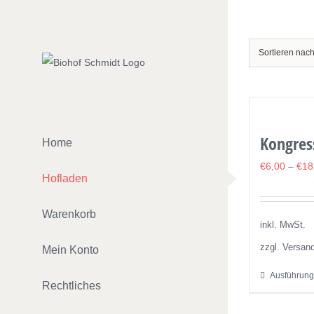
Zum
Inhalt
springen
Sortieren nac
Kongres
Home
€
6,00
–
€
18
Hofladen
Warenkorb
inkl. MwSt.
zzgl. Versan
Mein Konto
Ausführung
Rechtliches