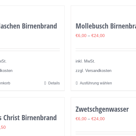
weist
weist
mehrere
mehrere
Varianten
Varianten
Flaschen Birnenbrand
Mollebusch Birnenbr
auf.
auf.
Die
€
6,00
–
€
24,00
Die
Optionen
Optionen
können
können
auf
auf
wSt.
inkl. MwSt.
der
der
dkosten
zzgl. Versandkosten
Produktseite
Produktseite
enkorb
Details
Ausführung wählen
Dieses
gewählt
gewählt
Produkt
werden
werden
weist
Zwetschgenwasser
mehrere
s Christ Birnenbrand
Varianten
€
6,00
–
€
24,00
auf.
,50
Die