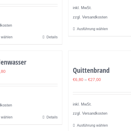
Optionen
inkl. MwSt.
können
zzgl. Versandkosten
auf
dkosten
Ausführung wählen
Dieses
der
 wählen
Details
Dieses
Produkt
Produktseite
Produkt
weist
gewählt
weist
mehrere
werden
lenwasser
mehrere
Varianten
Quittenbrand
Varianten
auf.
,80
auf.
Die
€
6,80
–
€
27,00
Die
Optionen
Optionen
können
können
auf
inkl. MwSt.
dkosten
auf
der
zzgl. Versandkosten
 wählen
Details
Dieses
der
Produktseite
Ausführung wählen
Produkt
Dieses
Produktseite
gewählt