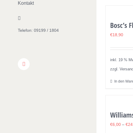
Kontakt
Bosc’s 
€
18,90
inkl. 19 % M
Facebook
zzgl. Versan
In den War
William
€
6,00
–
€
24