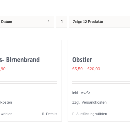
h
Datum
Zeige
12 Produkte
s- Birnenbrand
Obstler
,90
€
5,50
–
€
20,00
inkl. MwSt.
dkosten
zzgl. Versandkosten
 wählen
Details
Ausführung wählen
Dieses
Dieses
Produkt
Produkt