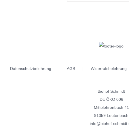
weist
Produkt
gewählt
werden
mehrere
weist
werden
Varianten
mehrere
auf.
Varianten
Die
auf.
Optionen
Die
können
Optionen
auf
können
der
auf
Datenschutzbelehrung
AGB
Widerrufsbelehrung
Produktseite
der
gewählt
Produktseite
Biohof Schmidt
werden
gewählt
DE ÖKO 006
werden
Mittelehrenbach 41
91359 Leutenbach
info@biohof-schmidt.