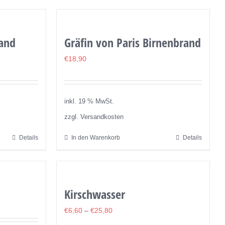
Produkt
weist
mehrere
and
Gräfin von Paris Birnenbrand
Varianten
auf.
€
18,90
Die
Optionen
können
inkl. 19 % MwSt.
auf
zzgl. Versandkosten
der
Details
In den Warenkorb
Details
Produktseite
gewählt
werden
Kirschwasser
€
6,60
–
€
25,80