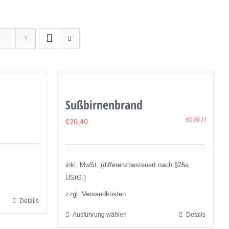
Sußbirnenbrand
€
0,00
/
l
€
20,40
inkl. MwSt. (differenzbesteuert nach §25a
UStG.)
zzgl. Versandkosten
Details
Ausführung wählen
Details
Dieses