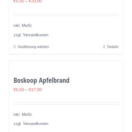
€
5,50
–
€
20,00
inkl. MwSt.
zzgl. Versandkosten
Ausführung wählen
Details
Dieses
Produkt
weist
mehrere
Boskoop Apfelbrand
Varianten
auf.
€
5,50
–
€
17,00
Die
Optionen
können
inkl. MwSt.
auf
zzgl. Versandkosten
der