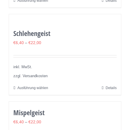
Ausführung wählen
Details
Dieses
Produktseite
Produkt
gewählt
weist
werden
mehrere
Schlehengeist
Varianten
auf.
€
6,40
–
€
22,00
Die
Optionen
können
inkl. MwSt.
auf
zzgl. Versandkosten
der
Ausführung wählen
Details
Dieses
Produktseite
Produkt
gewählt
weist
werden
Mispelgeist
mehrere
Varianten
€
6,40
–
€
22,00
auf.