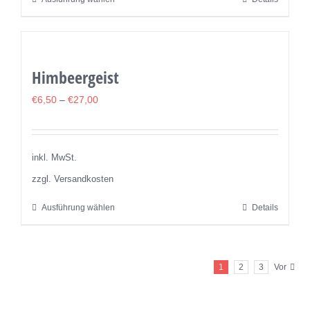
Dieses
gewählt
Produkt
werden
weist
mehrere
Himbeergeist
Varianten
auf.
€
6,50
–
€
27,00
Die
Optionen
können
inkl. MwSt.
auf
zzgl. Versandkosten
der
Ausführung wählen
Details
Dieses
Produktseite
Produkt
gewählt
weist
werden
1
2
3
Vor
mehrere
Varianten
auf.