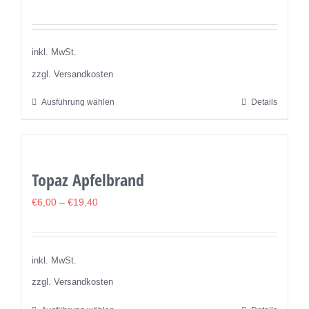
Die
Optionen
können
inkl. MwSt.
auf
zzgl. Versandkosten
der
Ausführung wählen
Details
Dieses
Produktseite
Produkt
gewählt
weist
werden
mehrere
Topaz Apfelbrand
Varianten
auf.
€
6,00
–
€
19,40
Die
Optionen
können
inkl. MwSt.
auf
zzgl. Versandkosten
der