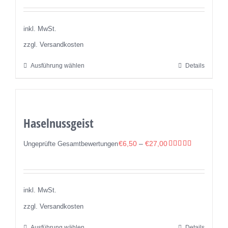
Die
Optionen
inkl. MwSt.
können
zzgl. Versandkosten
auf
Ausführung wählen
Details
Dieses
der
Produkt
Produktseite
weist
gewählt
mehrere
werden
Haselnussgeist
Varianten
auf.
€
6,50
–
€
27,00
Ungeprüfte Gesamtbewertungen
Die
Bewertet
mit
5.00
Optionen
von 5
können
inkl. MwSt.
auf
zzgl. Versandkosten
der
Produktseite
Ausführung wählen
Details