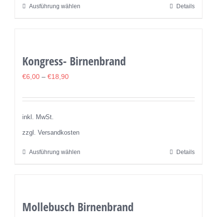
Ausführung wählen
Details
Dieses
Produktseite
Produkt
gewählt
weist
werden
mehrere
Kongress- Birnenbrand
Varianten
auf.
€
6,00
–
€
18,90
Die
Optionen
können
inkl. MwSt.
auf
zzgl. Versandkosten
der
Ausführung wählen
Details
Dieses
Produktseite
Produkt
gewählt
weist
werden
mehrere
Mollebusch Birnenbrand
Varianten