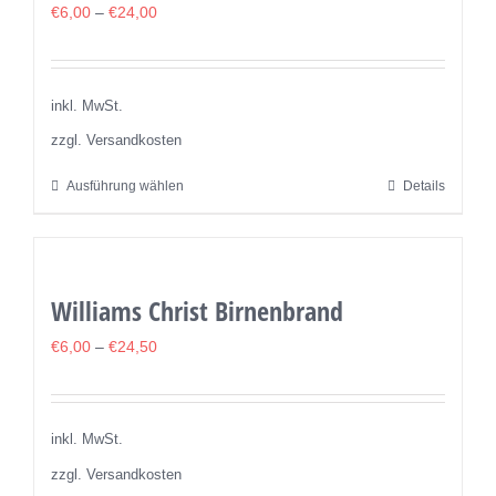
auf.
€
6,00
–
€
24,00
Die
Optionen
können
inkl. MwSt.
auf
zzgl. Versandkosten
der
Ausführung wählen
Details
Dieses
Produktseite
Produkt
gewählt
weist
werden
mehrere
Williams Christ Birnenbrand
Varianten
auf.
€
6,00
–
€
24,50
Die
Optionen
können
inkl. MwSt.
auf
zzgl. Versandkosten