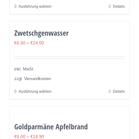
der
Ausführung wählen
Details
Dieses
Produktseite
Produkt
gewählt
weist
werden
Zwetschgenwasser
mehrere
Varianten
€
6,00
–
€
24,00
auf.
Die
Optionen
inkl. MwSt.
können
zzgl. Versandkosten
auf
Ausführung wählen
Details
Dieses
der
Produkt
Produktseite
weist
gewählt
mehrere
werden
Goldparmäne Apfelbrand
Varianten
auf.
€
6,00
–
€
18,90