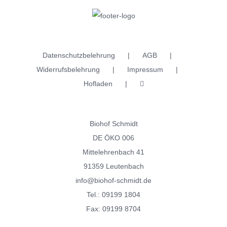
Die
Optionen
können
auf
Datenschutzbelehrung
AGB
der
Widerrufsbelehrung
Impressum
Produktseite
Hofladen
gewählt
werden
Biohof Schmidt
DE ÖKO 006
Mittelehrenbach 41
91359 Leutenbach
info@biohof-schmidt.de
Tel.:
09199 1804
Fax: 09199 8704