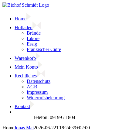
Zum
Inhalt
springen
Home
Hofladen
Brände
Liköre
Essig
Fränkischer Cidre
Warenkorb
Mein Konto
Rechtliches
Datenschutz
AGB
Impressum
Widerrufsbelehrung
Kontakt
Facebook
Home
Jonas Mai
2026-06-22T18:24:39+02:00