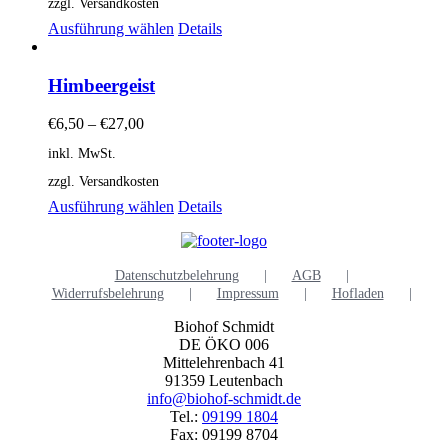
zzgl. Versandkosten
Optionen
können
Dieses
Ausführung wählen
Details
auf
Produkt
der
weist
Produktseite
mehrere
Himbeergeist
gewählt
Varianten
werden
auf.
€
6,50
–
€
27,00
Die
inkl. MwSt.
Optionen
können
zzgl. Versandkosten
auf
Dieses
Ausführung wählen
Details
der
Produkt
Produktseite
weist
gewählt
mehrere
werden
Datenschutzbelehrung
AGB
Varianten
Widerrufsbelehrung
Impressum
Hofladen
auf.
Die
Biohof Schmidt
Optionen
DE ÖKO 006
können
Mittelehrenbach 41
auf
91359 Leutenbach
der
info@biohof-schmidt.de
Produktseite
Tel.:
09199 1804
gewählt
Fax: 09199 8704
werden