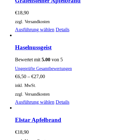
Grafensteiner Apfelbrand
€
18,90
zzgl. Versandkosten
Dieses
Ausführung wählen
Details
Produkt
weist
mehrere
Haselnussgeist
Varianten
auf.
Bewertet mit
5.00
von 5
Die
Ungeprüfte Gesamtbewertungen
Optionen
können
€
6,50
–
€
27,00
auf
inkl. MwSt.
der
Produktseite
zzgl. Versandkosten
gewählt
Dieses
Ausführung wählen
Details
werden
Produkt
weist
mehrere
Elstar Apfelbrand
Varianten
auf.
€
18,90
Die