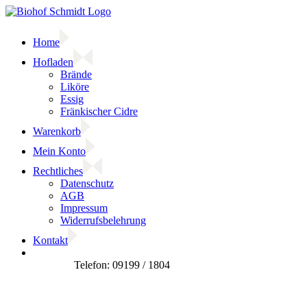
Zum
Inhalt
springen
Home
Hofladen
Brände
Liköre
Essig
Fränkischer Cidre
Warenkorb
Mein Konto
Rechtliches
Datenschutz
AGB
Impressum
Widerrufsbelehrung
Kontakt
Facebook