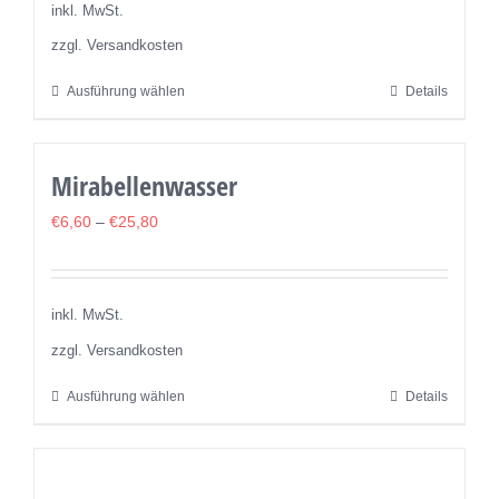
können
inkl. MwSt.
auf
zzgl. Versandkosten
der
Ausführung wählen
Details
Dieses
Produktseite
Produkt
gewählt
weist
werden
Mirabellenwasser
mehrere
Varianten
€
6,60
–
€
25,80
auf.
Die
Optionen
inkl. MwSt.
können
zzgl. Versandkosten
auf
Ausführung wählen
Details
Dieses
der
Produkt
Produktseite
weist
gewählt
mehrere