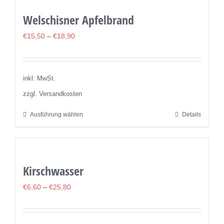
Welschisner Apfelbrand
€
15,50
–
€
18,90
inkl. MwSt.
zzgl. Versandkosten
Ausführung wählen
Details
Dieses
Produkt
weist
mehrere
Kirschwasser
Varianten
auf.
€
6,60
–
€
25,80
Die
Optionen