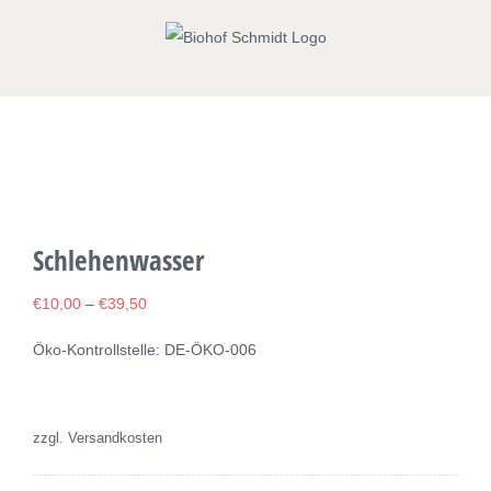
Zum
Inhalt
springen
Schlehenwasser
€
10,00
–
€
39,50
Öko-Kontrollstelle: DE-ÖKO-006
zzgl. Versandkosten