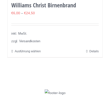
werden
Williams Christ Birnenbrand
Varianten
auf.
€
6,00
–
€
24,50
Die
Optionen
können
inkl. MwSt.
auf
zzgl. Versandkosten
der
Ausführung wählen
Details
Dieses
Produktseite
Produkt
gewählt
weist
werden
mehrere
Varianten
auf.
Die
Optionen
können