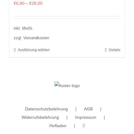
€
6,80
–
€
28,00
inkl. MwSt.
zzgl. Versandkosten
Ausführung wählen
Details
Dieses
Produkt
weist
mehrere
Varianten
auf.
Die
Datenschutzbelehrung
AGB
Optionen
Widerrufsbelehrung
Impressum
können
Hofladen
auf