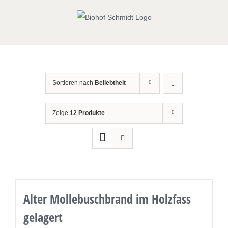
Zum
Inhalt
springen
Sortieren nach
Beliebtheit
Zeige
12 Produkte
Alter Mollebuschbrand im Holzfass
gelagert