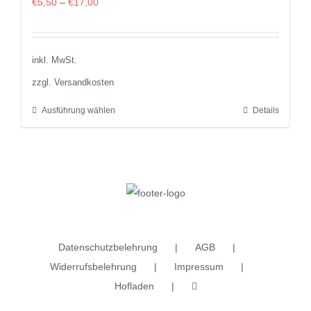
€
5,50
–
€
17,00
inkl. MwSt.
zzgl. Versandkosten
Ausführung wählen
Details
Dieses
Produkt
weist
mehrere
Varianten
auf.
Die
Datenschutzbelehrung
AGB
Optionen
Widerrufsbelehrung
Impressum
können
Hofladen
auf
der