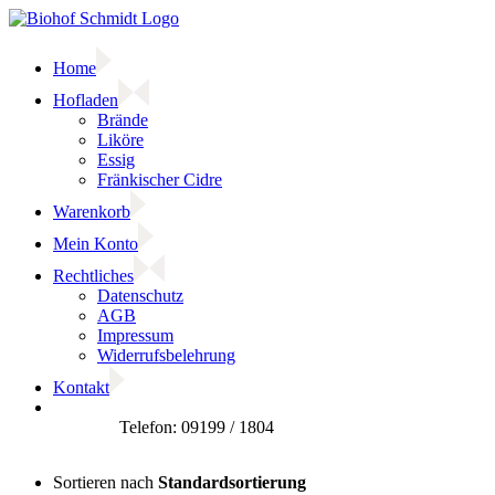
Zum
Inhalt
springen
Home
Hofladen
Brände
Liköre
Essig
Fränkischer Cidre
Warenkorb
Mein Konto
Rechtliches
Datenschutz
AGB
Impressum
Widerrufsbelehrung
Kontakt
Facebook
Sortieren nach
Standardsortierung