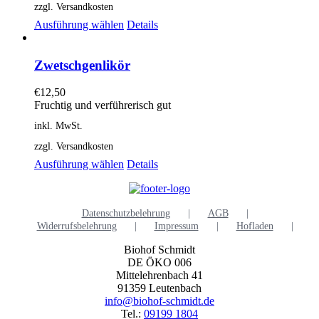
zzgl. Versandkosten
Dieses
Ausführung wählen
Details
Produkt
weist
mehrere
Zwetschgenlikör
Varianten
auf.
€
12,50
Die
Fruchtig und verführerisch gut
Optionen
inkl. MwSt.
können
auf
zzgl. Versandkosten
der
Dieses
Ausführung wählen
Details
Produktseite
Produkt
gewählt
weist
werden
mehrere
Datenschutzbelehrung
AGB
Varianten
Widerrufsbelehrung
Impressum
Hofladen
auf.
Die
Biohof Schmidt
Optionen
DE ÖKO 006
können
Mittelehrenbach 41
auf
91359 Leutenbach
der
info@biohof-schmidt.de
Produktseite
Tel.:
09199 1804
gewählt