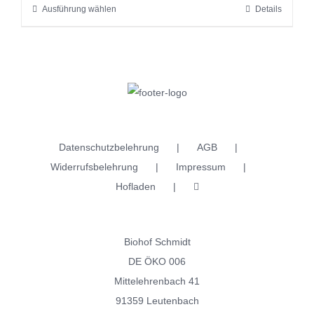
Ausführung wählen
Details
Dieses
Produktseite
Produkt
gewählt
weist
werden
mehrere
Varianten
auf.
Die
Datenschutzbelehrung
AGB
Optionen
Widerrufsbelehrung
Impressum
können
Hofladen
auf
der
Produktseite
Biohof Schmidt
gewählt
DE ÖKO 006
werden
Mittelehrenbach 41
91359 Leutenbach