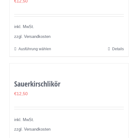
€
12,50
inkl. MwSt.
zzgl. Versandkosten
Ausführung wählen
Details
Dieses
Produkt
weist
mehrere
Sauerkirschlikör
Varianten
auf.
€
12,50
Die
Optionen
können
inkl. MwSt.
auf
zzgl. Versandkosten
der