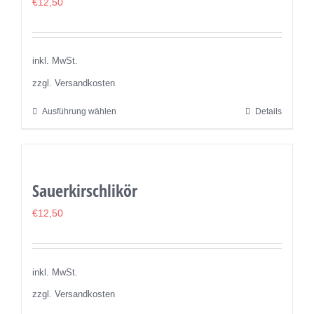
€
12,50
inkl. MwSt.
zzgl. Versandkosten
Ausführung wählen
Details
Dieses
Produkt
weist
mehrere
Sauerkirschlikör
Varianten
auf.
€
12,50
Die
Optionen
können
inkl. MwSt.
auf
zzgl. Versandkosten
der