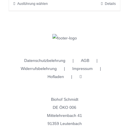
Ausführung wählen
Details
Dieses
Produktseite
Produkt
gewählt
weist
werden
mehrere
Varianten
auf.
Die
Datenschutzbelehrung
AGB
Optionen
Widerrufsbelehrung
Impressum
können
Hofladen
auf
der
Produktseite
Biohof Schmidt
gewählt
DE ÖKO 006
werden
Mittelehrenbach 41
91359 Leutenbach