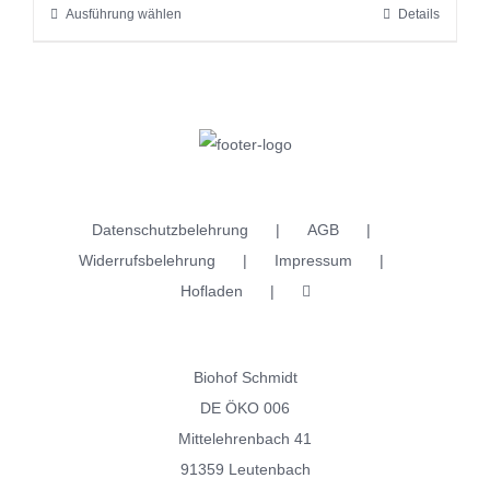
Ausführung wählen
Details
Dieses
Produktseite
Produkt
gewählt
weist
werden
mehrere
Varianten
auf.
Die
Datenschutzbelehrung
AGB
Optionen
Widerrufsbelehrung
Impressum
können
Hofladen
auf
der
Produktseite
Biohof Schmidt
gewählt
DE ÖKO 006
werden
Mittelehrenbach 41
91359 Leutenbach