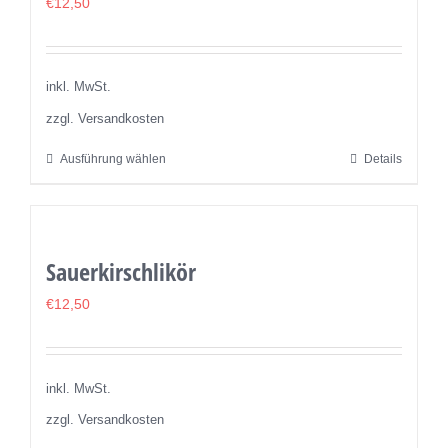
€
12,50
inkl. MwSt.
zzgl. Versandkosten
Ausführung wählen
Details
Dieses
Produkt
weist
mehrere
Sauerkirschlikör
Varianten
auf.
€
12,50
Die
Optionen
können
inkl. MwSt.
auf
zzgl. Versandkosten
der