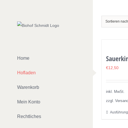
Zum
Inhalt
springen
Sortieren nac
Sauerkir
Home
€
12,50
Hofladen
Warenkorb
inkl. MwSt.
zzgl. Versan
Mein Konto
Ausführung
Rechtliches