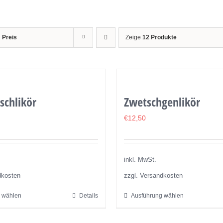
h
Preis
Zeige
12 Produkte
schlikör
Zwetschgenlikör
€
12,50
inkl. MwSt.
dkosten
zzgl. Versandkosten
 wählen
Details
Ausführung wählen
Dieses
Dieses
Produkt
Produkt