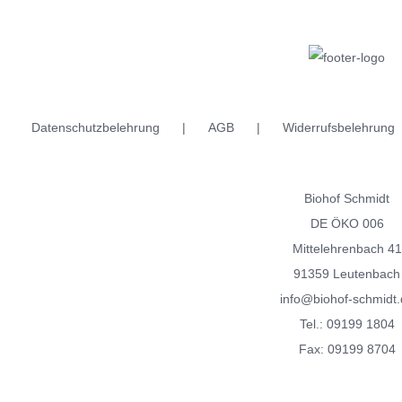
weist
weist
mehrere
mehrere
Varianten
Varianten
auf.
auf.
Die
Die
Datenschutzbelehrung
AGB
Widerrufsbelehrung
Optionen
Optionen
können
können
auf
auf
Biohof Schmidt
der
der
DE ÖKO 006
Produktseite
Produktseite
Mittelehrenbach 41
gewählt
gewählt
91359 Leutenbach
werden
werden
info@biohof-schmidt.
Tel.:
09199 1804
Fax: 09199 8704