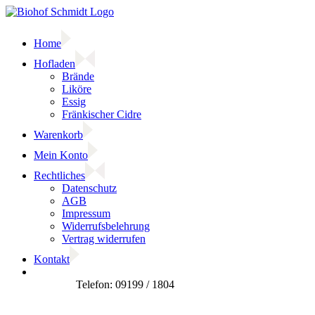
Zum
Inhalt
springen
Home
Hofladen
Brände
Liköre
Essig
Fränkischer Cidre
Warenkorb
Mein Konto
Rechtliches
Datenschutz
AGB
Impressum
Widerrufsbelehrung
Vertrag widerrufen
Kontakt
Facebook