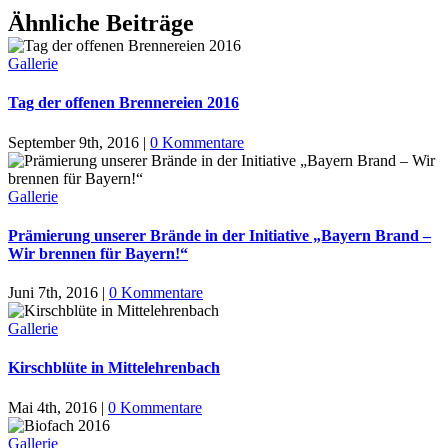
Facebook
X
Reddit
LinkedIn
WhatsApp
Pinterest
Ähnliche Beiträge
Gallerie
Tag der offenen Brennereien 2016
September 9th, 2016
|
0 Kommentare
Gallerie
Prämierung unserer Brände in der Initiative „Bayern Brand –
Wir brennen für Bayern!“
Juni 7th, 2016
|
0 Kommentare
Gallerie
Kirschblüte in Mittelehrenbach
Mai 4th, 2016
|
0 Kommentare
Gallerie