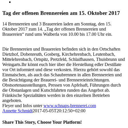
Zeige
grösseres
Bild
Tag der offenen Brennereien am 15. Oktober 2017
14 Brennereien und 3 Brauereien laden
am Sonntag, den 15.
Oktober 2017
zum 14. „Tag der offenen Brennereien und
Brauereien“ rund ums Walberla von 10.00 bis 17.00 Uhr ein.
Die Brennereien und Brauereien befinden sich in den Ortschaften
Dietzhof, Dobenreuth, Gosberg, Kirchehrenbach, Leutenbach,
Mittelehrenbach, Ortspitz, Pretzfeld, Schlaifhausen, Thuisbrunn und
Weingarts.
Ihr könnt euch hier über die Herstellung edler Destillate
vor Ort informiert und diese verkosten. Hierzu gehört sowohl das
Einmaischen, als auch das Schaubrennen in allen Brennereien und
die Besichtigung der Brauerei- und Brennereieinrichtungen.
Obstsortenausstellungen, Pressen von Apfelsaft, Führungen durch
die Obstanlagen und Kutschfahrten runden das Angebot ab.
Fränkische Spezialitäten werden in den einzelnen Betrieben
angeboten.
Fleyer und Infos unter
www.schnaps-brennerei.com
Annette Schmidt
2017-05-05T20:12:50+02:00
Share This Story, Choose Your Platform!