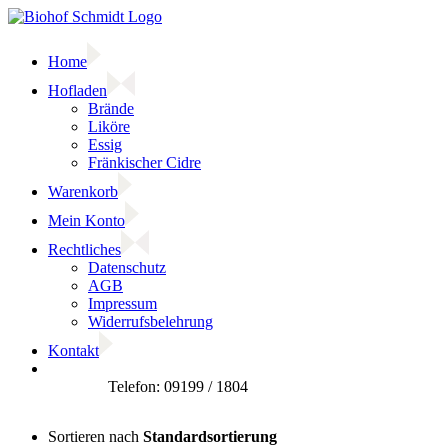
Zum
Inhalt
springen
Home
Hofladen
Brände
Liköre
Essig
Fränkischer Cidre
Warenkorb
Mein Konto
Rechtliches
Datenschutz
AGB
Impressum
Widerrufsbelehrung
Kontakt
Facebook
Sortieren nach
Standardsortierung