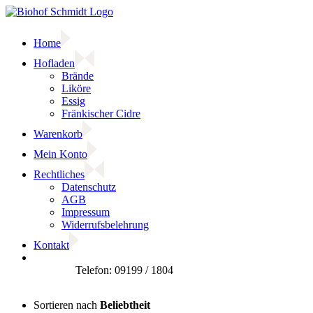
Zum
Inhalt
springen
Home
Hofladen
Brände
Liköre
Essig
Fränkischer Cidre
Warenkorb
Mein Konto
Rechtliches
Datenschutz
AGB
Impressum
Widerrufsbelehrung
Kontakt
Facebook
Sortieren nach
Beliebtheit