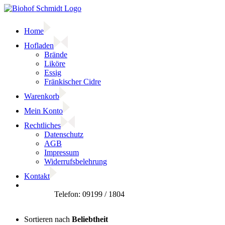
Zum
Inhalt
springen
Home
Hofladen
Brände
Liköre
Essig
Fränkischer Cidre
Warenkorb
Mein Konto
Rechtliches
Datenschutz
AGB
Impressum
Widerrufsbelehrung
Kontakt
Facebook
Sortieren nach
Beliebtheit