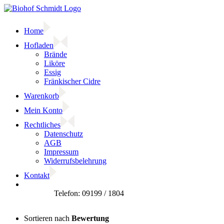
Zum
Inhalt
springen
Home
Hofladen
Brände
Liköre
Essig
Fränkischer Cidre
Warenkorb
Mein Konto
Rechtliches
Datenschutz
AGB
Impressum
Widerrufsbelehrung
Kontakt
Facebook
Sortieren nach
Bewertung