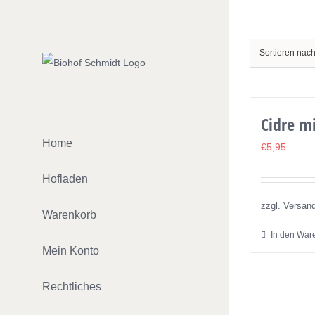
Zum
Inhalt
springen
Sortieren nac
Cidre m
Home
€
5,95
Hofladen
zzgl. Versan
Warenkorb
In den War
Mein Konto
Rechtliches