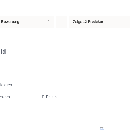
h
Bewertung
Zeige
12 Produkte
ild
dkosten
enkorb
Details