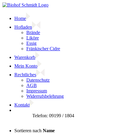
Zum
Inhalt
springen
Home
Hofladen
Brände
Liköre
Essig
Fränkischer Cidre
Warenkorb
Mein Konto
Rechtliches
Datenschutz
AGB
Impressum
Widerrufsbelehrung
Kontakt
Facebook
Sortieren nach
Name