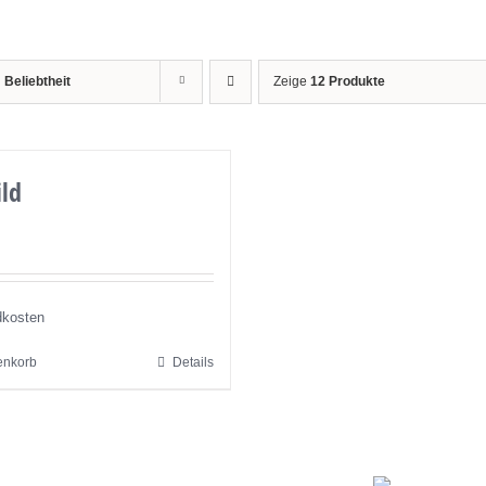
h
Beliebtheit
Zeige
12 Produkte
ild
dkosten
enkorb
Details