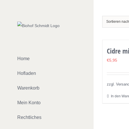
Zum
Inhalt
springen
Sortieren nac
Cidre m
Home
€
5,95
Hofladen
zzgl. Versan
Warenkorb
In den War
Mein Konto
Rechtliches