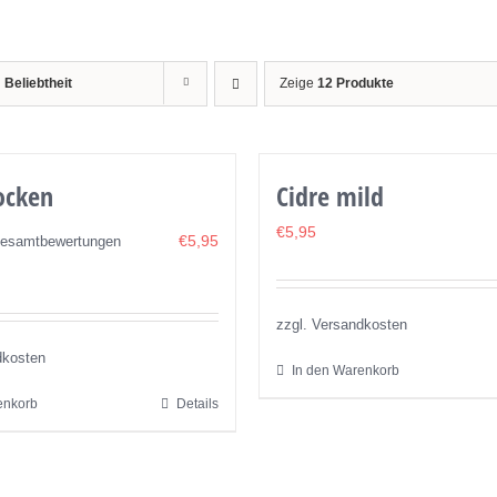
h
Beliebtheit
Zeige
12 Produkte
ocken
Cidre mild
€
5,95
€
5,95
Gesamtbewertungen
zzgl. Versandkosten
dkosten
In den Warenkorb
enkorb
Details