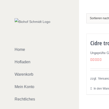
Zum
Inhalt
springen
Sortieren nac
Cidre tr
Home
Ungeprüfte 
Hofladen
Bewertet
mit
5.00
von 5
Warenkorb
zzgl. Versan
Mein Konto
In den War
Rechtliches