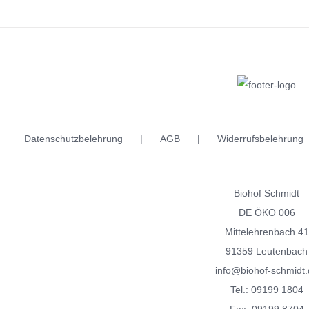
Produkt
weist
mehrere
Varianten
auf.
Die
Optionen
Datenschutzbelehrung
AGB
Widerrufsbelehrung
können
auf
der
Biohof Schmidt
Produktseite
DE ÖKO 006
gewählt
Mittelehrenbach 41
werden
91359 Leutenbach
info@biohof-schmidt.
Tel.:
09199 1804