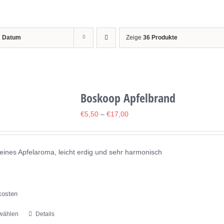
h
Datum
Zeige
36 Produkte
Boskoop Apfelbrand
€
5,50
–
€
17,00
ines Apfelaroma, leicht erdig und sehr harmonisch
kosten
wählen
Details
Dieses