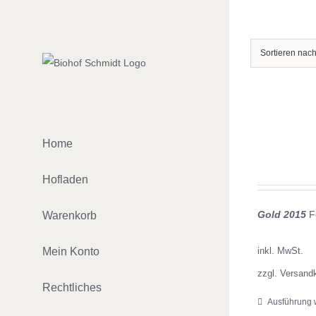
Zum
Inhalt
springen
Sortieren nac
Home
Hofladen
Gold 2015
Fe
Warenkorb
Mein Konto
inkl. MwSt.
zzgl. Versand
Rechtliches
Ausführung 