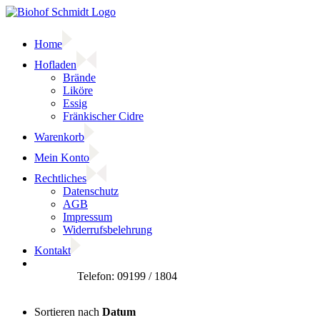
Zum
Inhalt
springen
Home
Hofladen
Brände
Liköre
Essig
Fränkischer Cidre
Warenkorb
Mein Konto
Rechtliches
Datenschutz
AGB
Impressum
Widerrufsbelehrung
Kontakt
Facebook
Sortieren nach
Datum