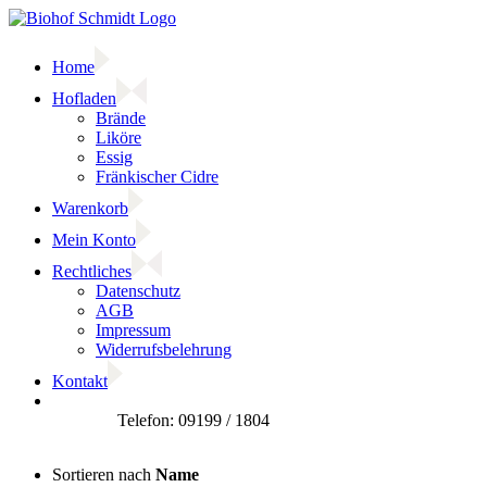
Zum
Inhalt
springen
Home
Hofladen
Brände
Liköre
Essig
Fränkischer Cidre
Warenkorb
Mein Konto
Rechtliches
Datenschutz
AGB
Impressum
Widerrufsbelehrung
Kontakt
Facebook
Sortieren nach
Name