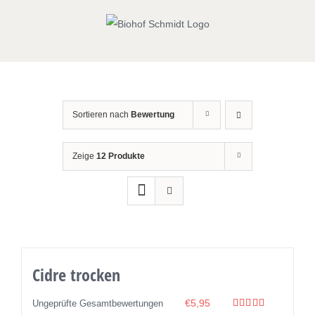
Zum
Inhalt
springen
Sortieren nach
Bewertung
Zeige
12 Produkte
Cidre trocken
€
5,95
Ungeprüfte Gesamtbewertungen