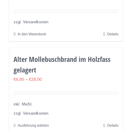
Bewertet
mit
5.00
von 5
zzgl. Versandkosten
In den Warenkorb
Details
Alter Mollebuschbrand im Holzfass
gelagert
€
6,80
–
€
28,00
inkl. MwSt.
zzgl. Versandkosten
Ausführung wählen
Details
Dieses