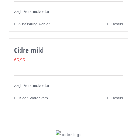
Optionen
können
zzgl. Versandkosten
auf
Ausführung wählen
Details
Dieses
der
Produkt
Produktseite
weist
gewählt
Cidre mild
mehrere
werden
Varianten
€
5,95
auf.
Die
Optionen
zzgl. Versandkosten
können
In den Warenkorb
Details
auf
der
Produktseite
gewählt
werden