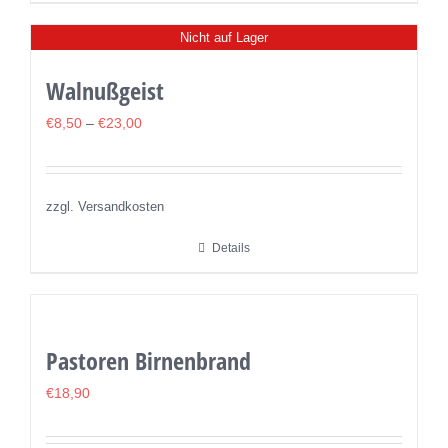
Produkt
Nicht auf Lager
weist
mehrere
Walnußgeist
Varianten
auf.
€
8,50
–
€
23,00
Die
Optionen
können
zzgl. Versandkosten
auf
Details
der
Produktseite
gewählt
werden
Pastoren Birnenbrand
€
18,90