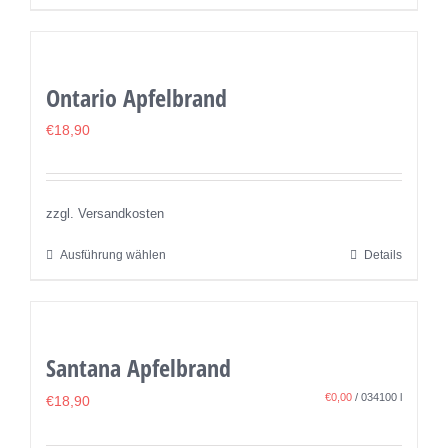
Produkt
Produktseite
weist
gewählt
mehrere
werden
Ontario Apfelbrand
Varianten
auf.
€
18,90
Die
Optionen
können
zzgl. Versandkosten
auf
Ausführung wählen
Details
Dieses
der
Produkt
Produktseite
weist
gewählt
mehrere
werden
Santana Apfelbrand
Varianten
auf.
€
0,00
/
034100
l
€
18,90
Die