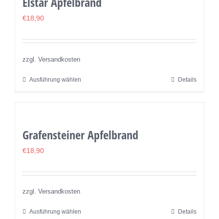
Elstar Apfelbrand
Varianten
auf.
€
18,90
Die
Optionen
können
zzgl. Versandkosten
auf
Ausführung wählen
Details
Dieses
der
Produkt
Produktseite
weist
gewählt
mehrere
werden
Grafensteiner Apfelbrand
Varianten
auf.
€
18,90
Die
Optionen
können
zzgl. Versandkosten
auf
Ausführung wählen
Details
Dieses
der