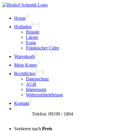
Zum
Inhalt
springen
Home
Hofladen
Brände
Liköre
Essig
Fränkischer Cidre
Warenkorb
Mein Konto
Rechtliches
Datenschutz
AGB
Impressum
Widerrufsbelehrung
Kontakt
Facebook
Sortieren nach
Preis