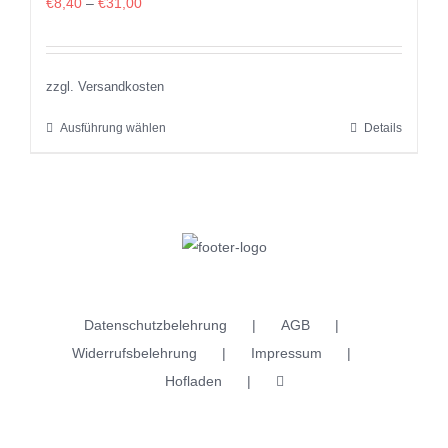
€
8,40
–
€
31,00
zzgl. Versandkosten
Ausführung wählen
Details
Dieses
Produkt
weist
mehrere
Varianten
auf.
Die
Datenschutzbelehrung
AGB
Optionen
Widerrufsbelehrung
Impressum
können
Hofladen
auf
der
Produktseite