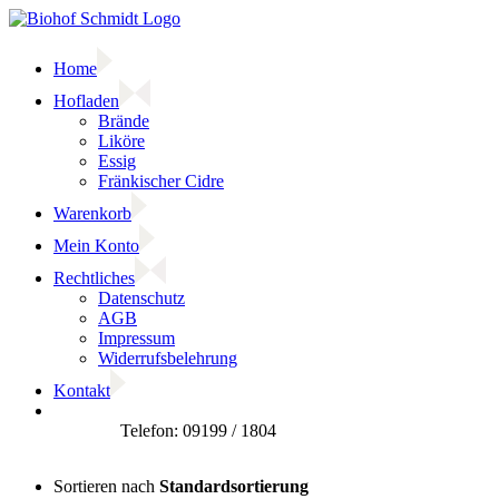
Zum
Inhalt
springen
Home
Hofladen
Brände
Liköre
Essig
Fränkischer Cidre
Warenkorb
Mein Konto
Rechtliches
Datenschutz
AGB
Impressum
Widerrufsbelehrung
Kontakt
Facebook
Sortieren nach
Standardsortierung