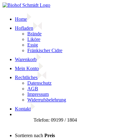
Zum
Inhalt
springen
Home
Hofladen
Brände
Liköre
Essig
Fränkischer Cidre
Warenkorb
Mein Konto
Rechtliches
Datenschutz
AGB
Impressum
Widerrufsbelehrung
Kontakt
Facebook
Sortieren nach
Preis