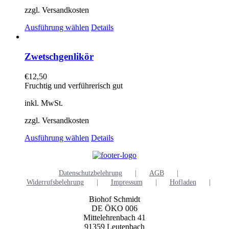
zzgl. Versandkosten
Dieses
Ausführung wählen
Details
Produkt
weist
mehrere
Zwetschgenlikör
Varianten
auf.
€
12,50
Die
Fruchtig und verführerisch gut
Optionen
können
inkl. MwSt.
auf
der
zzgl. Versandkosten
Produktseite
Dieses
gewählt
Ausführung wählen
Details
Produkt
werden
weist
mehrere
Datenschutzbelehrung
AGB
Varianten
Widerrufsbelehrung
Impressum
Hofladen
auf.
Die
Biohof Schmidt
Optionen
DE ÖKO 006
können
Mittelehrenbach 41
auf
91359 Leutenbach