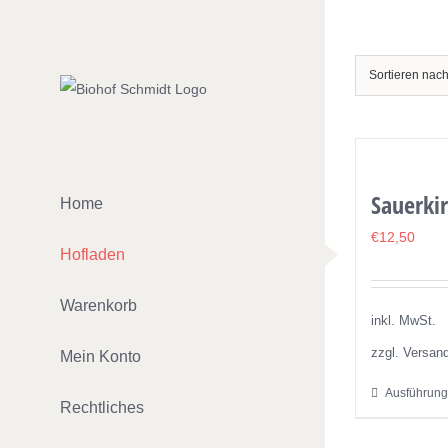
Zum
Inhalt
springen
Sortieren nac
Sauerkir
Home
€
12,50
Hofladen
Warenkorb
inkl. MwSt.
zzgl. Versan
Mein Konto
Ausführung
Rechtliches