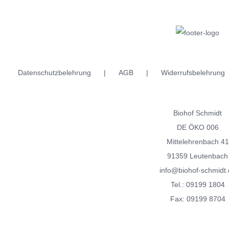
weist
weist
mehrere
mehrere
Varianten
Varianten
auf.
auf.
Die
Die
Datenschutzbelehrung
AGB
Widerrufsbelehrung
Optionen
Optionen
können
können
auf
auf
Biohof Schmidt
der
der
DE ÖKO 006
Produktseite
Produktseite
Mittelehrenbach 41
gewählt
gewählt
91359 Leutenbach
werden
werden
info@biohof-schmidt.
Tel.:
09199 1804
Fax: 09199 8704