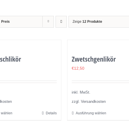
h
Preis
Zeige
12 Produkte
schlikör
Zwetschgenlikör
€
12,50
inkl. MwSt.
dkosten
zzgl. Versandkosten
 wählen
Details
Ausführung wählen
Dieses
Dieses
Produkt
Produkt