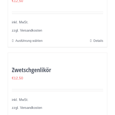
€
12,50
inkl. MwSt.
zzgl. Versandkosten
Ausführung wählen
Details
Dieses
Produkt
weist
mehrere
Zwetschgenlikör
Varianten
auf.
€
12,50
Die
Optionen
können
inkl. MwSt.
auf
zzgl. Versandkosten
der