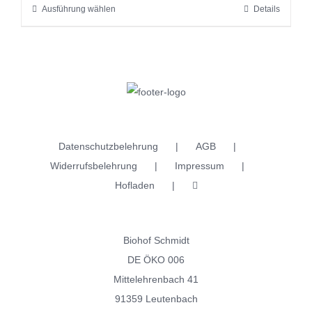
Ausführung wählen
Details
Dieses
Produktseite
Produkt
gewählt
weist
werden
mehrere
Varianten
auf.
Die
Datenschutzbelehrung
AGB
Optionen
Widerrufsbelehrung
Impressum
können
Hofladen
auf
der
Produktseite
Biohof Schmidt
gewählt
DE ÖKO 006
werden
Mittelehrenbach 41
91359 Leutenbach