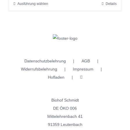
Ausführung wählen
Details
Dieses
Produktseite
Produkt
gewählt
weist
werden
mehrere
Varianten
auf.
Die
Datenschutzbelehrung
AGB
Optionen
Widerrufsbelehrung
Impressum
können
Hofladen
auf
der
Produktseite
Biohof Schmidt
gewählt
DE ÖKO 006
werden
Mittelehrenbach 41
91359 Leutenbach