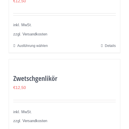
€
12,50
inkl. MwSt.
zzgl. Versandkosten
Ausführung wählen
Details
Dieses
Produkt
weist
mehrere
Zwetschgenlikör
Varianten
auf.
€
12,50
Die
Optionen
können
inkl. MwSt.
auf
zzgl. Versandkosten
der