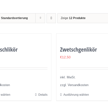
h
Standardsortierung
Zeige
12 Produkte
schlikör
Zwetschgenlikör
€
12,50
inkl. MwSt.
dkosten
zzgl. Versandkosten
 wählen
Details
Ausführung wählen
Dieses
Dieses
Produkt
Produkt