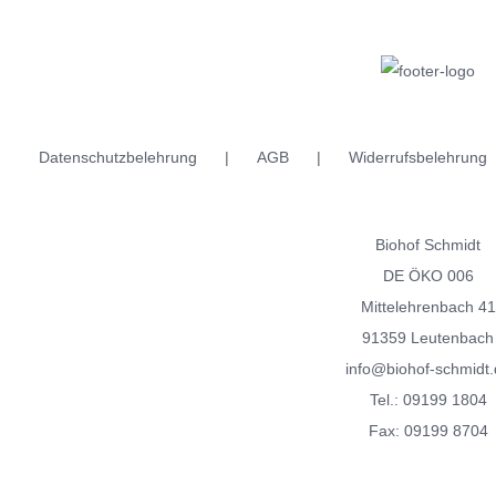
weist
weist
mehrere
mehrere
Varianten
Varianten
auf.
auf.
Die
Die
Datenschutzbelehrung
AGB
Widerrufsbelehrung
Optionen
Optionen
können
können
auf
auf
Biohof Schmidt
der
der
DE ÖKO 006
Produktseite
Produktseite
Mittelehrenbach 41
gewählt
gewählt
91359 Leutenbach
werden
werden
info@biohof-schmidt.
Tel.:
09199 1804
Fax: 09199 8704