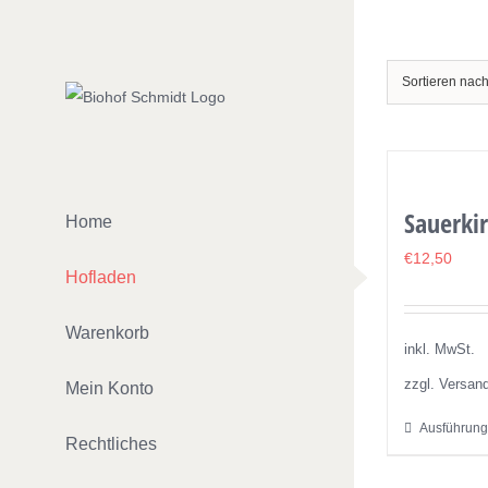
Zum
Inhalt
springen
Sortieren nac
Sauerkir
Home
€
12,50
Hofladen
Warenkorb
inkl. MwSt.
zzgl. Versan
Mein Konto
Ausführung
Rechtliches