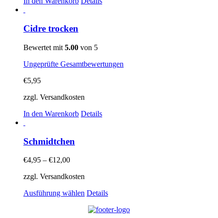
In den Warenkorb
Details
Cidre trocken
Bewertet mit
5.00
von 5
Ungeprüfte Gesamtbewertungen
€
5,95
zzgl. Versandkosten
In den Warenkorb
Details
Schmidtchen
€
4,95
–
€
12,00
zzgl. Versandkosten
Dieses
Ausführung wählen
Details
Produkt
weist