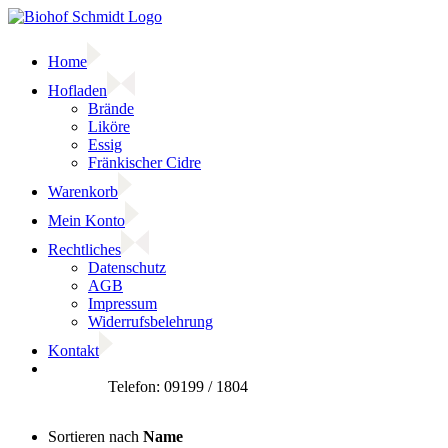
Zum
Inhalt
springen
Home
Hofladen
Brände
Liköre
Essig
Fränkischer Cidre
Warenkorb
Mein Konto
Rechtliches
Datenschutz
AGB
Impressum
Widerrufsbelehrung
Kontakt
Facebook
Sortieren nach
Name