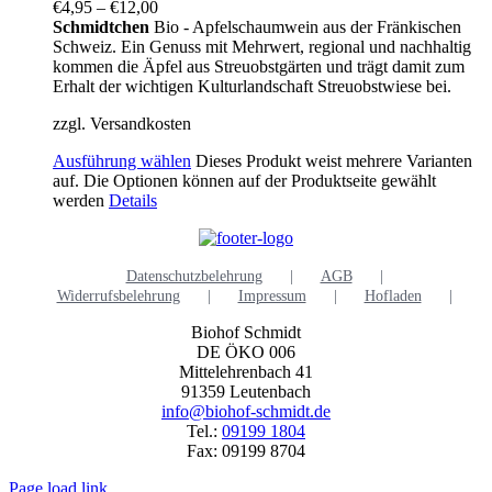
€
4,95
–
€
12,00
Schmidtchen
Bio - Apfelschaumwein aus der Fränkischen
Schweiz. Ein Genuss mit Mehrwert, regional und nachhaltig
kommen die Äpfel aus Streuobstgärten und trägt damit zum
Erhalt der wichtigen Kulturlandschaft Streuobstwiese bei.
zzgl. Versandkosten
Ausführung wählen
Dieses Produkt weist mehrere Varianten
auf. Die Optionen können auf der Produktseite gewählt
werden
Details
Datenschutzbelehrung
AGB
Widerrufsbelehrung
Impressum
Hofladen
Biohof Schmidt
DE ÖKO 006
Mittelehrenbach 41
91359 Leutenbach
info@biohof-schmidt.de
Tel.:
09199 1804
Fax: 09199 8704
Page load link