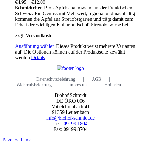
€
4,95
–
€
12,00
Schmidtchen
Bio - Apfelschaumwein aus der Fränkischen
Schweiz. Ein Genuss mit Mehrwert, regional und nachhaltig
kommen die Äpfel aus Streuobstgärten und trägt damit zum
Erhalt der wichtigen Kulturlandschaft Streuobstwiese bei.
zzgl. Versandkosten
Ausführung wählen
Dieses Produkt weist mehrere Varianten
auf. Die Optionen können auf der Produktseite gewählt
werden
Details
Datenschutzbelehrung
AGB
Widerrufsbelehrung
Impressum
Hofladen
Biohof Schmidt
DE ÖKO 006
Mittelehrenbach 41
91359 Leutenbach
info@biohof-schmidt.de
Tel.:
09199 1804
Fax: 09199 8704
Page load link