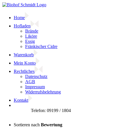
Zum
Inhalt
springen
Home
Hofladen
Brände
Liköre
Essig
Fränkischer Cidre
Warenkorb
Mein Konto
Rechtliches
Datenschutz
AGB
Impressum
Widerrufsbelehrung
Kontakt
Facebook
Sortieren nach
Bewertung