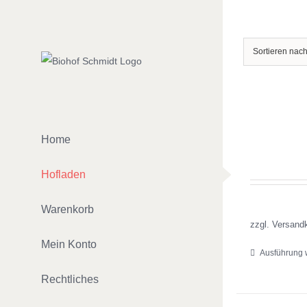
Zum
Inhalt
springen
Sortieren nac
Home
Hofladen
Warenkorb
zzgl. Versand
Mein Konto
Ausführung 
Rechtliches