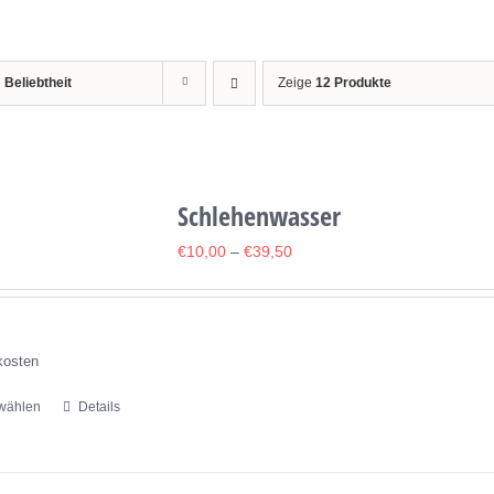
h
Beliebtheit
Zeige
12 Produkte
Schlehenwasser
€
10,00
–
€
39,50
kosten
wählen
Details
Dieses
Produkt
weist