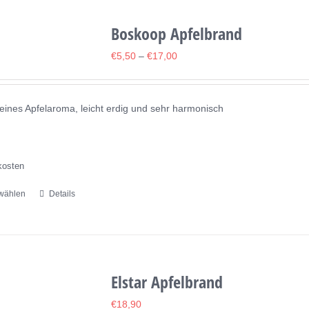
mehrere
Varianten
Boskoop Apfelbrand
auf.
€
5,50
–
€
17,00
Die
Optionen
können
ines Apfelaroma, leicht erdig und sehr harmonisch
auf
der
Produktseite
kosten
gewählt
wählen
Details
Dieses
werden
Produkt
weist
mehrere
Varianten
Elstar Apfelbrand
auf.
€
18,90