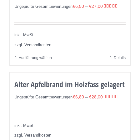
auf.
€
6,50
–
€
27,00
Ungeprüfte Gesamtbewertungen
Die
Bewertet
mit
5.00
Optionen
von 5
können
inkl. MwSt.
auf
zzgl. Versandkosten
der
Produktseite
Ausführung wählen
Details
Dieses
gewählt
Produkt
werden
weist
Alter Apfelbrand im Holzfass gelagert
mehrere
Varianten
€
6,80
–
€
28,00
Ungeprüfte Gesamtbewertungen
auf.
Bewertet
mit
5.00
Die
von 5
Optionen
inkl. MwSt.
können
zzgl. Versandkosten
auf