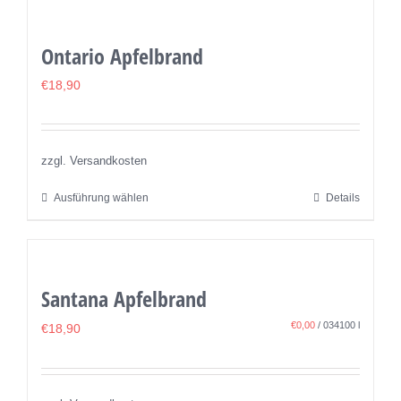
weist
gewählt
mehrere
werden
Ontario Apfelbrand
Varianten
auf.
€
18,90
Die
Optionen
können
zzgl. Versandkosten
auf
Ausführung wählen
Details
Dieses
der
Produkt
Produktseite
weist
gewählt
mehrere
werden
Santana Apfelbrand
Varianten
auf.
€
0,00
/
034100
l
€
18,90
Die
Optionen