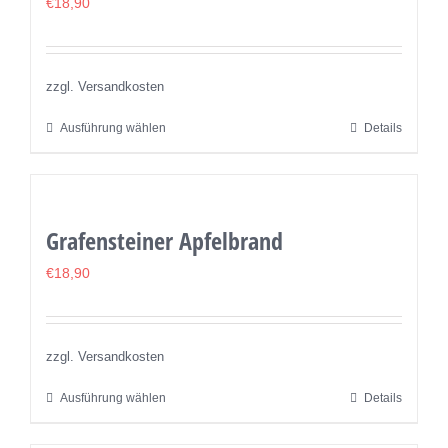
€
18,90
zzgl. Versandkosten
Ausführung wählen
Details
Dieses
Produkt
weist
mehrere
Grafensteiner Apfelbrand
Varianten
auf.
€
18,90
Die
Optionen
können
zzgl. Versandkosten
auf
Ausführung wählen
Details
Dieses
der
Produkt
Produktseite