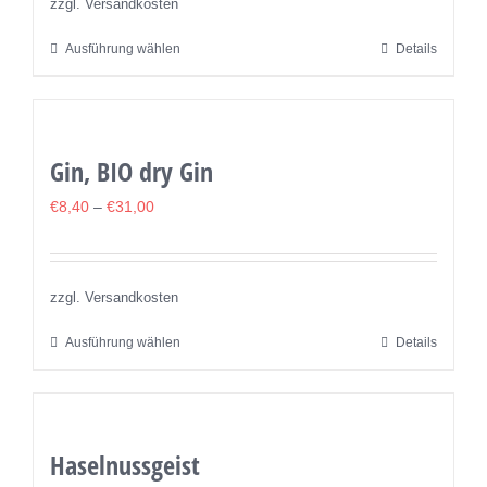
können
zzgl. Versandkosten
auf
Ausführung wählen
Details
Dieses
der
Produkt
Produktseite
weist
gewählt
mehrere
werden
Gin, BIO dry Gin
Varianten
auf.
€
8,40
–
€
31,00
Die
Optionen
können
zzgl. Versandkosten
auf
Ausführung wählen
Details
Dieses
der
Produkt
Produktseite
weist
gewählt
mehrere
werden
Haselnussgeist
Varianten