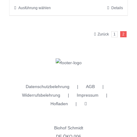
der
Ausführung wählen
Details
Dieses
Produktseite
Produkt
gewählt
weist
werden
Zurück
1
2
mehrere
Varianten
auf.
Die
Optionen
können
auf
Datenschutzbelehrung
AGB
der
Widerrufsbelehrung
Impressum
Produktseite
Hofladen
gewählt
werden
Biohof Schmidt
DE ÖKO 006