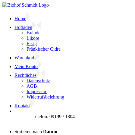
Zum
Inhalt
springen
Home
Hofladen
Brände
Liköre
Essig
Fränkischer Cidre
Warenkorb
Mein Konto
Rechtliches
Datenschutz
AGB
Impressum
Widerrufsbelehrung
Kontakt
Facebook
Sortieren nach
Datum