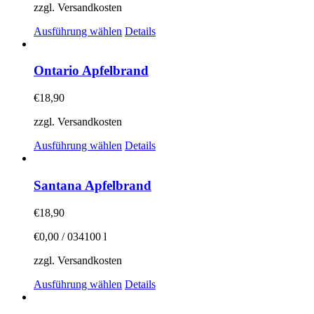
Optionen
zzgl. Versandkosten
können
auf
Dieses
Ausführung wählen
Details
der
Produkt
Produktseite
weist
gewählt
mehrere
Ontario Apfelbrand
werden
Varianten
auf.
€
18,90
Die
Optionen
zzgl. Versandkosten
können
auf
Dieses
Ausführung wählen
Details
der
Produkt
Produktseite
weist
gewählt
mehrere
Santana Apfelbrand
werden
Varianten
auf.
€
18,90
Die
Optionen
€
0,00
/
034100
l
können
auf
zzgl. Versandkosten
der
Dieses
Produktseite
Ausführung wählen
Details
Produkt
gewählt
weist
werden