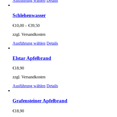
Dieses
Ausführung wählen
Details
Produkt
weist
mehrere
Schlehenwasser
Varianten
auf.
€
10,00
–
€
39,50
Die
Optionen
zzgl. Versandkosten
können
auf
Dieses
Ausführung wählen
Details
der
Produkt
Produktseite
weist
gewählt
mehrere
Elstar Apfelbrand
werden
Varianten
auf.
€
18,90
Die
Optionen
zzgl. Versandkosten
können
auf
Dieses
Ausführung wählen
Details
der
Produkt
Produktseite
weist
gewählt
mehrere
Grafensteiner Apfelbrand
werden
Varianten
auf.
€
18,90
Die