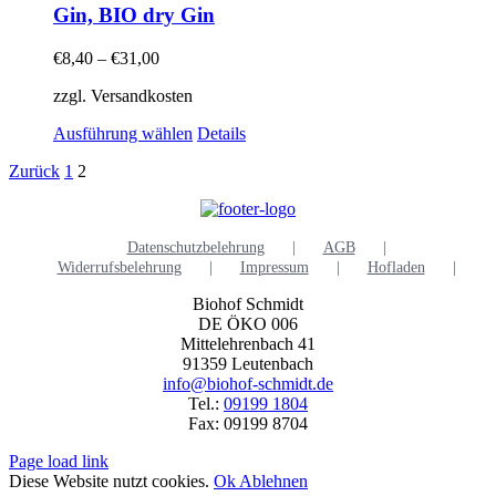
mehrere
Gin, BIO dry Gin
Varianten
auf.
€
8,40
–
€
31,00
Die
Optionen
zzgl. Versandkosten
können
auf
Dieses
Ausführung wählen
Details
der
Produkt
Produktseite
Zurück
1
2
weist
gewählt
mehrere
werden
Varianten
auf.
Datenschutzbelehrung
AGB
Die
Widerrufsbelehrung
Impressum
Hofladen
Optionen
können
Biohof Schmidt
auf
DE ÖKO 006
der
Mittelehrenbach 41
Produktseite
91359 Leutenbach
gewählt
info@biohof-schmidt.de
werden
Tel.:
09199 1804
Fax: 09199 8704
Page load link
Diese Website nutzt cookies.
Ok
Ablehnen