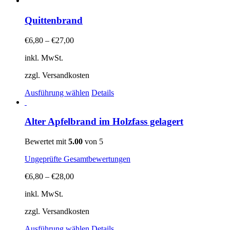
gewählt
weist
werden
mehrere
Quittenbrand
Varianten
auf.
€
6,80
–
€
27,00
Die
Optionen
inkl. MwSt.
können
auf
zzgl. Versandkosten
der
Dieses
Produktseite
Ausführung wählen
Details
Produkt
gewählt
weist
werden
mehrere
Alter Apfelbrand im Holzfass gelagert
Varianten
auf.
Bewertet mit
5.00
von 5
Die
Optionen
Ungeprüfte Gesamtbewertungen
können
auf
€
6,80
–
€
28,00
der
Produktseite
inkl. MwSt.
gewählt
zzgl. Versandkosten
werden
Dieses
Ausführung wählen
Details