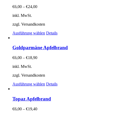
Varianten
auf.
€
6,00
–
€
24,00
Die
Optionen
inkl. MwSt.
können
auf
zzgl. Versandkosten
der
Dieses
Produktseite
Ausführung wählen
Details
Produkt
gewählt
weist
werden
mehrere
Goldparmäne Apfelbrand
Varianten
auf.
€
6,00
–
€
18,90
Die
Optionen
inkl. MwSt.
können
auf
zzgl. Versandkosten
der
Dieses
Produktseite
Ausführung wählen
Details
Produkt
gewählt
weist
werden
mehrere
Topaz Apfelbrand
Varianten
auf.
€
6,00
–
€
19,40
Die