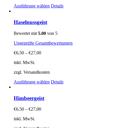
der
Dieses
Produktseite
Ausführung wählen
Details
Produkt
gewählt
weist
werden
mehrere
Haselnussgeist
Varianten
auf.
Bewertet mit
5.00
von 5
Die
Optionen
Ungeprüfte Gesamtbewertungen
können
auf
€
6,50
–
€
27,00
der
Produktseite
inkl. MwSt.
gewählt
zzgl. Versandkosten
werden
Dieses
Ausführung wählen
Details
Produkt
weist
mehrere
Himbeergeist
Varianten
auf.
€
6,50
–
€
27,00
Die
Optionen
inkl. MwSt.
können
auf