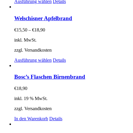
Dieses
Ausführung wählen
Details
Produkt
weist
mehrere
Welschisner Apfelbrand
Varianten
auf.
€
15,50
–
€
18,90
Die
Optionen
inkl. MwSt.
können
auf
zzgl. Versandkosten
der
Dieses
Produktseite
Ausführung wählen
Details
Produkt
gewählt
weist
werden
mehrere
Bosc’s Flaschen Birnenbrand
Varianten
auf.
€
18,90
Die
Optionen
inkl. 19 % MwSt.
können
auf
zzgl. Versandkosten
der
Produktseite
In den Warenkorb
Details
gewählt
werden