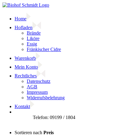
Zum
Inhalt
springen
Home
Hofladen
Brände
Liköre
Essig
Fränkischer Cidre
Warenkorb
Mein Konto
Rechtliches
Datenschutz
AGB
Impressum
Widerrufsbelehrung
Kontakt
Facebook
Sortieren nach
Preis