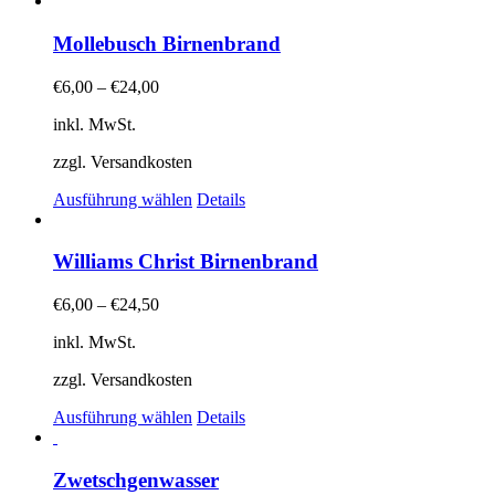
gewählt
weist
werden
mehrere
Mollebusch Birnenbrand
Varianten
auf.
€
6,00
–
€
24,00
Die
Optionen
inkl. MwSt.
können
auf
zzgl. Versandkosten
der
Dieses
Produktseite
Ausführung wählen
Details
Produkt
gewählt
weist
werden
mehrere
Williams Christ Birnenbrand
Varianten
auf.
€
6,00
–
€
24,50
Die
Optionen
inkl. MwSt.
können
auf
zzgl. Versandkosten
der
Dieses
Produktseite
Ausführung wählen
Details
Produkt
gewählt
weist
werden
mehrere
Zwetschgenwasser