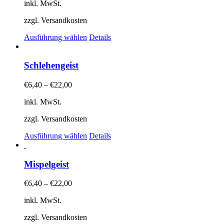
Optionen
inkl. MwSt.
können
auf
zzgl. Versandkosten
der
Dieses
Produktseite
Ausführung wählen
Details
Produkt
gewählt
weist
werden
mehrere
Schlehengeist
Varianten
auf.
€
6,40
–
€
22,00
Die
Optionen
inkl. MwSt.
können
auf
zzgl. Versandkosten
der
Dieses
Produktseite
Ausführung wählen
Details
Produkt
gewählt
weist
werden
mehrere
Mispelgeist
Varianten
auf.
€
6,40
–
€
22,00
Die
Optionen
inkl. MwSt.
können
auf
zzgl. Versandkosten