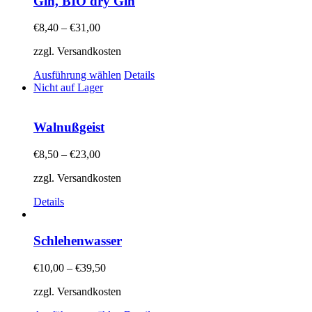
Gin, BIO dry Gin
Varianten
auf.
€
8,40
–
€
31,00
Die
Optionen
zzgl. Versandkosten
können
auf
Dieses
Ausführung wählen
Details
der
Produkt
Nicht auf Lager
Produktseite
weist
gewählt
mehrere
werden
Varianten
Walnußgeist
auf.
Die
€
8,50
–
€
23,00
Optionen
können
zzgl. Versandkosten
auf
der
Details
Produktseite
gewählt
werden
Schlehenwasser
€
10,00
–
€
39,50
zzgl. Versandkosten