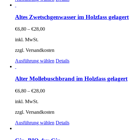
Produkt
weist
mehrere
Altes Zwetschgenwasser im Holzfass gelagert
Varianten
auf.
€
6,80
–
€
28,00
Die
Optionen
inkl. MwSt.
können
auf
zzgl. Versandkosten
der
Dieses
Produktseite
Ausführung wählen
Details
Produkt
gewählt
weist
werden
mehrere
Alter Mollebuschbrand im Holzfass gelagert
Varianten
auf.
€
6,80
–
€
28,00
Die
Optionen
inkl. MwSt.
können
auf
zzgl. Versandkosten
der
Dieses
Produktseite
Ausführung wählen
Details
Produkt
gewählt
weist
werden
mehrere