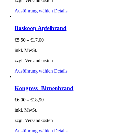
zzgl. Versandkosten
Dieses
Ausführung wählen
Details
Produkt
weist
mehrere
Boskoop Apfelbrand
Varianten
auf.
€
5,50
–
€
17,00
Die
Optionen
inkl. MwSt.
können
auf
zzgl. Versandkosten
der
Dieses
Produktseite
Ausführung wählen
Details
Produkt
gewählt
weist
werden
mehrere
Kongress- Birnenbrand
Varianten
auf.
€
6,00
–
€
18,90
Die
Optionen
inkl. MwSt.
können
auf
zzgl. Versandkosten
der
Dieses
Produktseite
Ausführung wählen
Details
Produkt