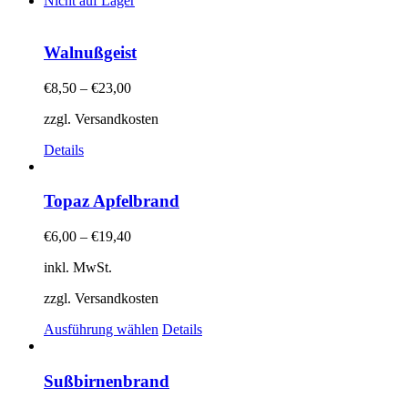
gewählt
Nicht auf Lager
weist
werden
mehrere
Varianten
Walnußgeist
auf.
Die
€
8,50
–
€
23,00
Optionen
können
zzgl. Versandkosten
auf
der
Details
Produktseite
gewählt
werden
Topaz Apfelbrand
€
6,00
–
€
19,40
inkl. MwSt.
zzgl. Versandkosten
Dieses
Ausführung wählen
Details
Produkt
weist
mehrere
Sußbirnenbrand
Varianten