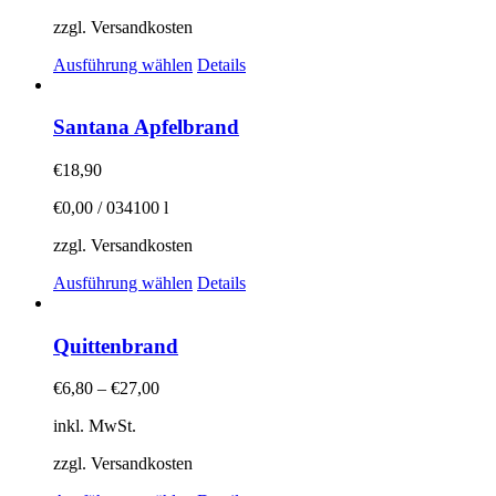
können
auf
zzgl. Versandkosten
der
Dieses
Produktseite
Ausführung wählen
Details
Produkt
gewählt
weist
werden
mehrere
Santana Apfelbrand
Varianten
auf.
€
18,90
Die
Optionen
€
0,00
/
034100
l
können
auf
zzgl. Versandkosten
der
Dieses
Produktseite
Ausführung wählen
Details
Produkt
gewählt
weist
werden
mehrere
Quittenbrand
Varianten
auf.
€
6,80
–
€
27,00
Die
Optionen
inkl. MwSt.
können
auf
zzgl. Versandkosten
der