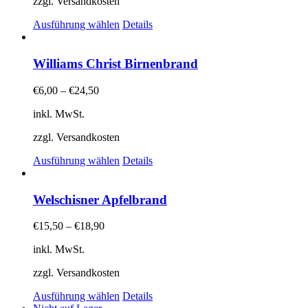
zzgl. Versandkosten
Dieses
Ausführung wählen
Details
Produkt
weist
mehrere
Williams Christ Birnenbrand
Varianten
auf.
€
6,00
–
€
24,50
Die
Optionen
inkl. MwSt.
können
auf
zzgl. Versandkosten
der
Dieses
Produktseite
Ausführung wählen
Details
Produkt
gewählt
weist
werden
mehrere
Welschisner Apfelbrand
Varianten
auf.
€
15,50
–
€
18,90
Die
Optionen
inkl. MwSt.
können
auf
zzgl. Versandkosten
der
Dieses
Produktseite
Ausführung wählen
Details
Produkt