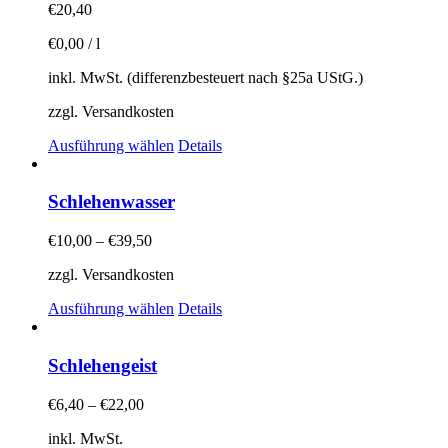
auf.
€
20,40
Die
Optionen
€
0,00
/
l
können
auf
inkl. MwSt. (differenzbesteuert nach §25a UStG.)
der
Produktseite
zzgl. Versandkosten
gewählt
Dieses
Ausführung wählen
Details
werden
Produkt
weist
mehrere
Schlehenwasser
Varianten
auf.
€
10,00
–
€
39,50
Die
Optionen
zzgl. Versandkosten
können
auf
Dieses
Ausführung wählen
Details
der
Produkt
Produktseite
weist
gewählt
mehrere
Schlehengeist
werden
Varianten
auf.
€
6,40
–
€
22,00
Die
Optionen
inkl. MwSt.