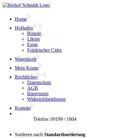
Zum
Inhalt
springen
Home
Hofladen
Brände
Liköre
Essig
Fränkischer Cidre
Warenkorb
Mein Konto
Rechtliches
Datenschutz
AGB
Impressum
Widerrufsbelehrung
Kontakt
Facebook
Sortieren nach
Standardsortierung