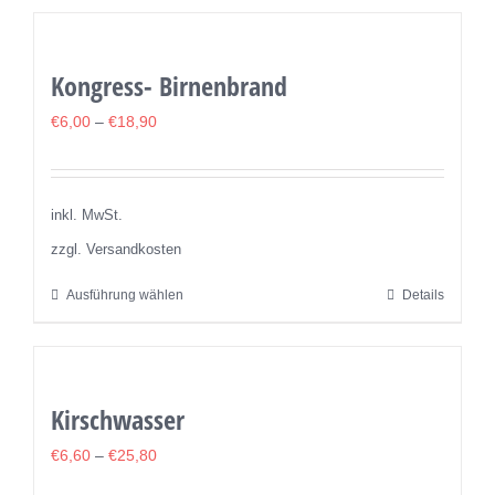
Produktseite
weist
gewählt
mehrere
werden
Kongress- Birnenbrand
Varianten
auf.
€
6,00
–
€
18,90
Die
Optionen
können
inkl. MwSt.
auf
zzgl. Versandkosten
der
Ausführung wählen
Details
Dieses
Produktseite
Produkt
gewählt
weist
werden
mehrere
Kirschwasser
Varianten
auf.
€
6,60
–
€
25,80
Die