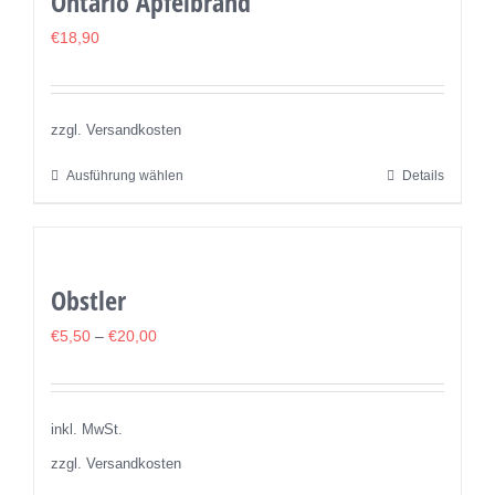
Ontario Apfelbrand
Varianten
auf.
€
18,90
Die
Optionen
können
zzgl. Versandkosten
auf
Ausführung wählen
Details
Dieses
der
Produkt
Produktseite
weist
gewählt
mehrere
werden
Obstler
Varianten
auf.
€
5,50
–
€
20,00
Die
Optionen
können
inkl. MwSt.
auf
zzgl. Versandkosten
der