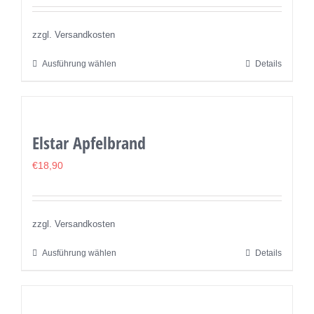
Optionen
können
zzgl. Versandkosten
auf
Ausführung wählen
Details
Dieses
der
Produkt
Produktseite
weist
gewählt
mehrere
werden
Elstar Apfelbrand
Varianten
auf.
€
18,90
Die
Optionen
können
zzgl. Versandkosten
auf
Ausführung wählen
Details
Dieses
der
Produkt
Produktseite
weist
gewählt