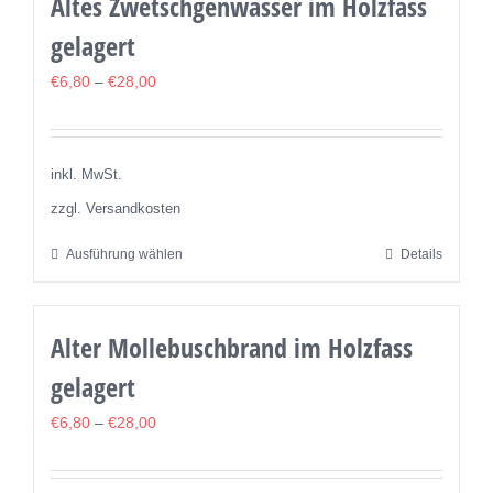
Altes Zwetschgenwasser im Holzfass
gelagert
€
6,80
–
€
28,00
inkl. MwSt.
zzgl. Versandkosten
Ausführung wählen
Details
Dieses
Produkt
weist
Alter Mollebuschbrand im Holzfass
mehrere
gelagert
Varianten
auf.
€
6,80
–
€
28,00
Die
Optionen