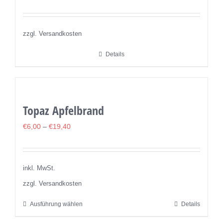
Die
Optionen
können
zzgl. Versandkosten
auf
Details
der
Produktseite
gewählt
werden
Topaz Apfelbrand
€
6,00
–
€
19,40
inkl. MwSt.
zzgl. Versandkosten
Ausführung wählen
Details
Dieses
Produkt