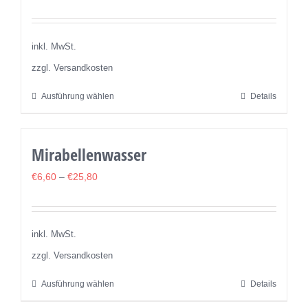
auf.
Die
Optionen
inkl. MwSt.
können
zzgl. Versandkosten
auf
Ausführung wählen
Details
Dieses
der
Produkt
Produktseite
weist
gewählt
Mirabellenwasser
mehrere
werden
Varianten
€
6,60
–
€
25,80
auf.
Die
Optionen
inkl. MwSt.
können
zzgl. Versandkosten
auf
Ausführung wählen
Details
Dieses
der
Produkt