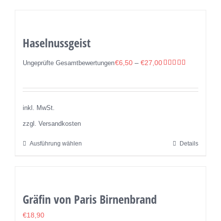
Produkt
gewählt
weist
werden
mehrere
Haselnussgeist
Varianten
auf.
€
6,50
–
€
27,00
Ungeprüfte Gesamtbewertungen
Die
Bewertet
mit
5.00
Optionen
von 5
können
inkl. MwSt.
auf
zzgl. Versandkosten
der
Produktseite
Ausführung wählen
Details
Dieses
gewählt
Produkt
werden
weist
mehrere
Gräfin von Paris Birnenbrand
Varianten
auf.
€
18,90