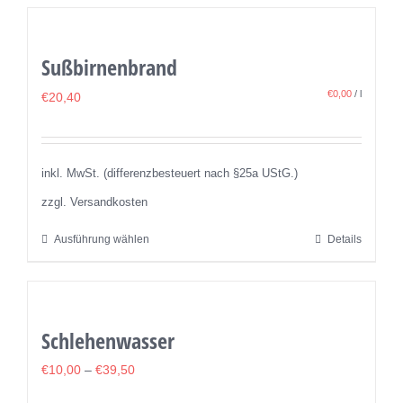
weist
mehrere
Sußbirnenbrand
Varianten
auf.
€
0,00
/
l
€
20,40
Die
Optionen
können
inkl. MwSt. (differenzbesteuert nach §25a UStG.)
auf
zzgl. Versandkosten
der
Ausführung wählen
Details
Dieses
Produktseite
Produkt
gewählt
weist
werden
mehrere
Schlehenwasser
Varianten
auf.
€
10,00
–
€
39,50
Die