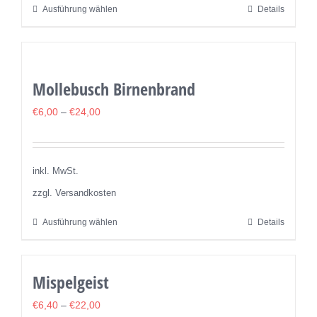
Ausführung wählen
Details
Dieses
Produktseite
Produkt
gewählt
weist
werden
mehrere
Mollebusch Birnenbrand
Varianten
auf.
€
6,00
–
€
24,00
Die
Optionen
können
inkl. MwSt.
auf
zzgl. Versandkosten
der
Ausführung wählen
Details
Dieses
Produktseite
Produkt
gewählt
weist
werden
Mispelgeist
mehrere
Varianten
€
6,40
–
€
22,00