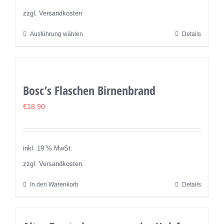
auf
zzgl. Versandkosten
der
Ausführung wählen
Details
Dieses
Produktseite
Produkt
gewählt
weist
werden
mehrere
Bosc’s Flaschen Birnenbrand
Varianten
auf.
€
18,90
Die
Optionen
können
inkl. 19 % MwSt.
auf
zzgl. Versandkosten
der
In den Warenkorb
Details
Produktseite
gewählt
werden