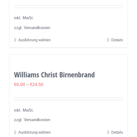
inkl. MwSt.
zzgl. Versandkosten
Ausführung wählen
Details
Dieses
Produkt
weist
mehrere
Williams Christ Birnenbrand
Varianten
auf.
€
6,00
–
€
24,50
Die
Optionen
können
inkl. MwSt.
auf
zzgl. Versandkosten
der
Ausführung wählen
Details
Dieses
Produktseite