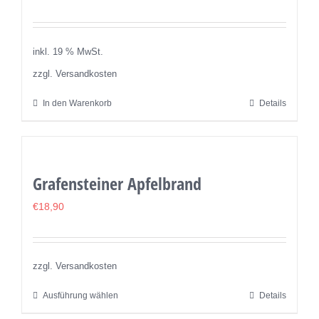
Die
Optionen
können
inkl. 19 % MwSt.
auf
zzgl. Versandkosten
der
In den Warenkorb
Details
Produktseite
gewählt
werden
Grafensteiner Apfelbrand
€
18,90
zzgl. Versandkosten
Ausführung wählen
Details
Dieses
Produkt