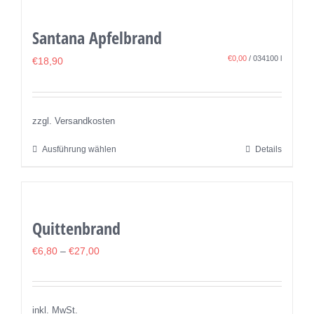
weist
werden
mehrere
Santana Apfelbrand
Varianten
auf.
€
0,00
/
034100
l
€
18,90
Die
Optionen
können
zzgl. Versandkosten
auf
Ausführung wählen
Details
Dieses
der
Produkt
Produktseite
weist
gewählt
mehrere
werden
Quittenbrand
Varianten
auf.
€
6,80
–
€
27,00
Die
Optionen
können
inkl. MwSt.