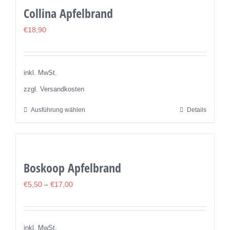
mehrere
werden
Collina Apfelbrand
Varianten
auf.
€
18,90
Die
Optionen
können
inkl. MwSt.
auf
zzgl. Versandkosten
der
Ausführung wählen
Details
Dieses
Produktseite
Produkt
gewählt
weist
werden
mehrere
Boskoop Apfelbrand
Varianten
auf.
€
5,50
–
€
17,00
Die
Optionen
können
inkl. MwSt.