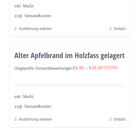
können
inkl. MwSt.
auf
zzgl. Versandkosten
der
Ausführung wählen
Details
Produktseite
Dieses
gewählt
Produkt
werden
weist
Alter Apfelbrand im Holzfass gelagert
mehrere
Varianten
€
6,80
–
€
28,00
Ungeprüfte Gesamtbewertungen
auf.
Bewertet
mit
5.00
Die
von 5
Optionen
inkl. MwSt.
können
zzgl. Versandkosten
auf
der
Ausführung wählen
Details
Dieses
Produktseite
Produkt
gewählt
weist