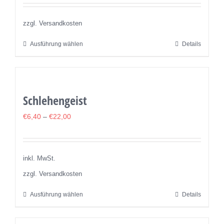
Optionen
können
zzgl. Versandkosten
auf
Ausführung wählen
Details
Dieses
der
Produkt
Produktseite
weist
gewählt
mehrere
werden
Schlehengeist
Varianten
auf.
€
6,40
–
€
22,00
Die
Optionen
können
inkl. MwSt.
auf
zzgl. Versandkosten
der
Ausführung wählen
Details
Dieses
Produktseite
Produkt
gewählt