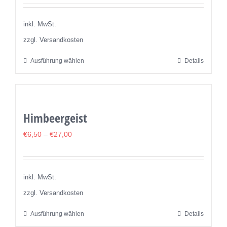
Optionen
können
inkl. MwSt.
auf
zzgl. Versandkosten
der
Ausführung wählen
Details
Dieses
Produktseite
Produkt
gewählt
weist
werden
mehrere
Himbeergeist
Varianten
auf.
€
6,50
–
€
27,00
Die
Optionen
können
inkl. MwSt.
auf
zzgl. Versandkosten
der
Ausführung wählen
Details
Dieses
Produktseite