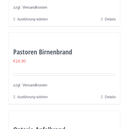
auf
zzgl. Versandkosten
der
Ausführung wählen
Details
Dieses
Produktseite
Produkt
gewählt
weist
werden
mehrere
Pastoren Birnenbrand
Varianten
auf.
€
18,90
Die
Optionen
können
zzgl. Versandkosten
auf
Ausführung wählen
Details
Dieses
der
Produkt
Produktseite
weist
gewählt
mehrere
werden