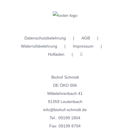
werden
mehrere
Varianten
auf.
Die
Datenschutzbelehrung
AGB
Optionen
Widerrufsbelehrung
Impressum
können
Hofladen
auf
der
Produktseite
Biohof Schmidt
gewählt
DE ÖKO 006
werden
Mittelehrenbach 41
91359 Leutenbach
info@biohof-schmidt.de
Tel.:
09199 1804
Fax: 09199 8704