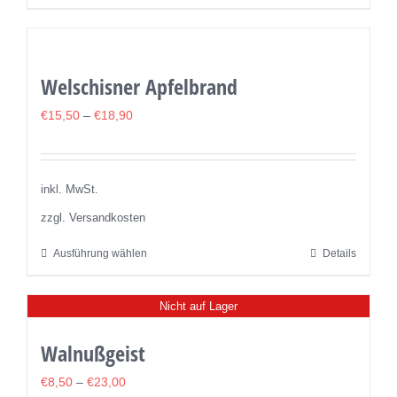
Produkt
gewählt
weist
werden
mehrere
Welschisner Apfelbrand
Varianten
auf.
€
15,50
–
€
18,90
Die
Optionen
können
inkl. MwSt.
auf
zzgl. Versandkosten
der
Ausführung wählen
Details
Dieses
Produktseite
Produkt
gewählt
Nicht auf Lager
weist
werden
mehrere
Walnußgeist
Varianten
auf.
€
8,50
–
€
23,00