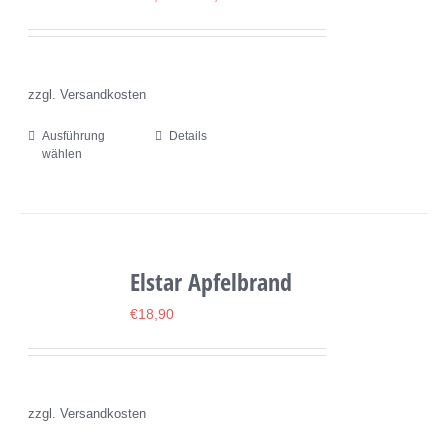
Optionen
können
auf
zzgl. Versandkosten
der
Produktseite
Ausführung
Details
Dieses
wählen
gewählt
Produkt
werden
weist
mehrere
Varianten
Elstar Apfelbrand
auf.
Die
€
18,90
Optionen
können
auf
zzgl. Versandkosten
der