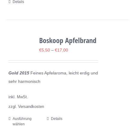
Details
Produktseite
gewählt
werden
Boskoop Apfelbrand
€
5,50
–
€
17,00
Gold 2015
Feines Apfelaroma, leicht erdig und
sehr harmonisch
inkl. MwSt.
zzgl. Versandkosten
Ausführung
Details
Dieses
wählen
Produkt