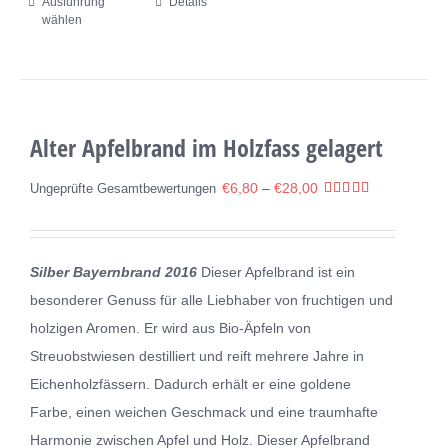
Ausführung
Details
Dieses
wählen
Produkt
weist
mehrere
Varianten
Alter Apfelbrand im Holzfass gelagert
auf.
Die
€
6,80
–
€
28,00
Ungeprüfte Gesamtbewertungen
Optionen
Bewertet
mit
5.00
können
von 5
auf
Silber Bayernbrand 2016
Dieser Apfelbrand ist ein
der
besonderer Genuss für alle Liebhaber von fruchtigen und
Produktseite
holzigen Aromen. Er wird aus Bio-Äpfeln von
gewählt
Streuobstwiesen destilliert und reift mehrere Jahre in
werden
Eichenholzfässern. Dadurch erhält er eine goldene
Farbe, einen weichen Geschmack und eine traumhafte
Harmonie zwischen Apfel und Holz. Dieser Apfelbrand