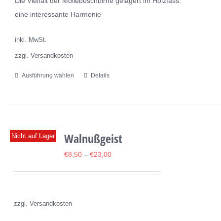
Die Vielfalt der Mollebuschbirne gelagert im Holzfass:
der
eine interessante Harmonie
Produktseite
gewählt
inkl. MwSt.
werden
zzgl. Versandkosten
Ausführung wählen
Details
Dieses
Produkt
weist
mehrere
Varianten
Walnußgeist
Nicht auf Lager
auf.
€
8,50
–
€
23,00
Die
Optionen
können
auf
zzgl. Versandkosten
der