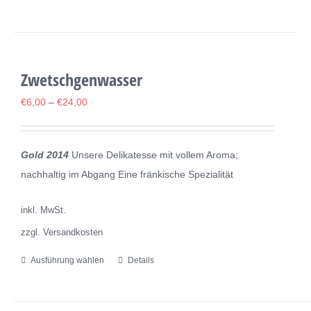
Produkt
weist
mehrere
Varianten
Zwetschgenwasser
auf.
Die
€
6,00
–
€
24,00
Optionen
können
Gold 2014
Unsere Delikatesse mit vollem Aroma;
auf
nachhaltig im Abgang Eine fränkische Spezialität
der
Produktseite
inkl. MwSt.
gewählt
zzgl. Versandkosten
werden
Ausführung wählen
Details
Dieses
Produkt
weist