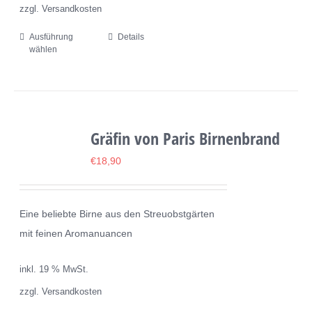
zzgl. Versandkosten
Ausführung
Details
Dieses
wählen
Produkt
weist
mehrere
Varianten
Gräfin von Paris Birnenbrand
auf.
Die
€
18,90
Optionen
können
Eine beliebte Birne aus den Streuobstgärten
auf
mit feinen Aromanuancen
der
Produktseite
inkl. 19 % MwSt.
gewählt
zzgl. Versandkosten
werden