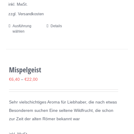
inkl. MwSt.
werden
zzgl. Versandkosten
Ausführung
Details
Dieses
wählen
Produkt
weist
mehrere
Varianten
Mispelgeist
auf.
Die
€
6,40
–
€
22,00
Optionen
können
Sehr vielschichtiges Aroma für Liebhaber, die nach etwas
auf
Besonderem suchen Eine seltene Wildfrucht, die schon
der
zur Zeit der alten Römer bekannt war
Produktseite
gewählt