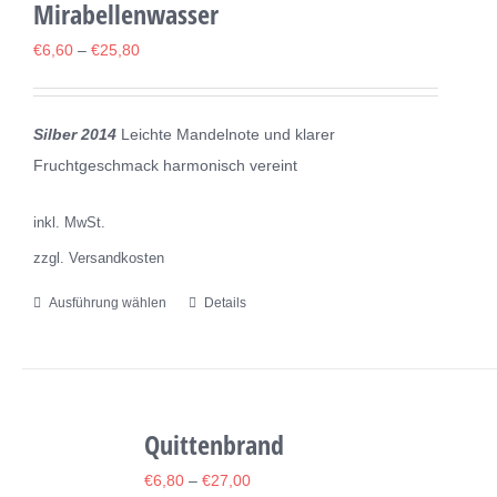
Mirabellenwasser
auf.
Die
€
6,60
–
€
25,80
Optionen
können
Silber 2014
Leichte Mandelnote und klarer
auf
Fruchtgeschmack harmonisch vereint
der
Produktseite
inkl. MwSt.
gewählt
zzgl. Versandkosten
werden
Ausführung wählen
Details
Dieses
Produkt
weist
mehrere
Varianten
Quittenbrand
auf.
€
6,80
–
€
27,00
Die