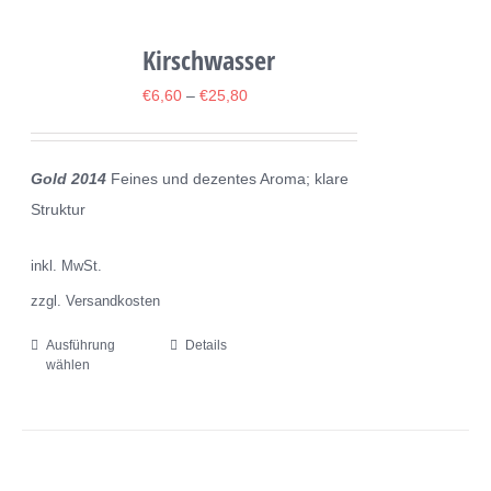
mehrere
Varianten
Kirschwasser
auf.
€
6,60
–
€
25,80
Die
Optionen
können
Gold 2014
Feines und dezentes Aroma; klare
auf
Struktur
der
Produktseite
inkl. MwSt.
gewählt
zzgl. Versandkosten
werden
Ausführung
Details
Dieses
wählen
Produkt
weist
mehrere
Varianten