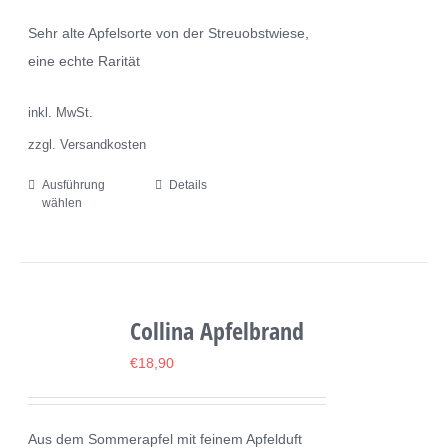
können
Sehr alte Apfelsorte von der Streuobstwiese,
auf
eine echte Rarität
der
Produktseite
inkl. MwSt.
gewählt
zzgl. Versandkosten
werden
Ausführung
Details
Dieses
wählen
Produkt
weist
mehrere
Varianten
Collina Apfelbrand
auf.
Die
€
18,90
Optionen
können
Aus dem Sommerapfel mit feinem Apfelduft
auf