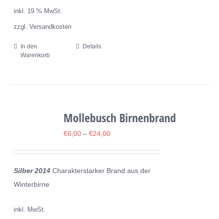
Produktseite
inkl. 19 % MwSt.
gewählt
zzgl. Versandkosten
werden
In den
Details
Warenkorb
Mollebusch Birnenbrand
€
6,00
–
€
24,00
Silber 2014
Charakterstarker Brand aus der
Winterbirne
inkl. MwSt.