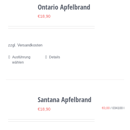
Ontario Apfelbrand
auf.
Die
€
18,90
Optionen
können
auf
zzgl. Versandkosten
der
Produktseite
Ausführung
Details
Dieses
wählen
gewählt
Produkt
werden
weist
mehrere
Varianten
Santana Apfelbrand
auf.
Die
€
0,00
/
034100
l
€
18,90
Optionen
können