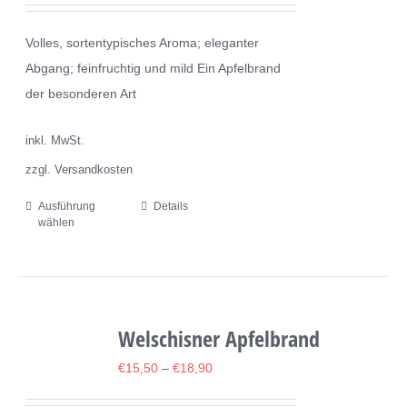
können
Volles, sortentypisches Aroma; eleganter
auf
Abgang; feinfruchtig und mild Ein Apfelbrand
der
der besonderen Art
Produktseite
gewählt
inkl. MwSt.
werden
zzgl. Versandkosten
Ausführung
Details
Dieses
wählen
Produkt
weist
mehrere
Varianten
Welschisner Apfelbrand
auf.
Die
€
15,50
–
€
18,90
Optionen