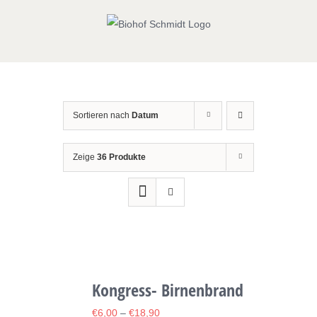
Zum
Inhalt
springen
Sortieren nach
Datum
Zeige
36 Produkte
Kongress- Birnenbrand
€
6,00
–
€
18,90