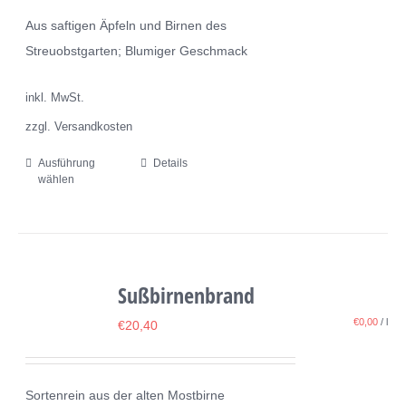
können
Aus saftigen Äpfeln und Birnen des
auf
Streuobstgarten; Blumiger Geschmack
der
Produktseite
inkl. MwSt.
gewählt
zzgl. Versandkosten
werden
Ausführung
Details
Dieses
wählen
Produkt
weist
mehrere
Varianten
Sußbirnenbrand
auf.
Die
€
0,00
/
l
€
20,40
Optionen
können
Sortenrein aus der alten Mostbirne
auf