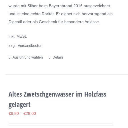
wurde mit Silber beim Bayernbrand 2016 ausgezeichnet
und ist eine echte Rarität. Er eignet sich hervorragend als
Digestif oder als Geschenk für besondere Anlässe.
inkl. MwSt.
zzgl. Versandkosten
Ausführung wählen
Details
Dieses
Produkt
weist
mehrere
Varianten
Altes Zwetschgenwasser im Holzfass
auf.
gelagert
Die
€
6,80
–
€
28,00
Optionen
können