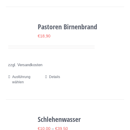
weist
mehrere
Varianten
Pastoren Birnenbrand
auf.
Die
€
18,90
Optionen
können
auf
zzgl. Versandkosten
der
Produktseite
Ausführung
Details
Dieses
wählen
gewählt
Produkt
werden
weist
mehrere
Varianten
Schlehenwasser
auf.
Die
€
10,00
–
€
39,50