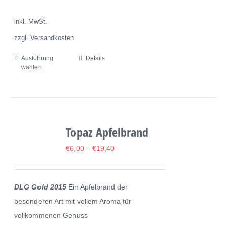
der
inkl. MwSt.
Produktseite
zzgl. Versandkosten
gewählt
werden
Ausführung
Details
Dieses
wählen
Produkt
weist
mehrere
Varianten
Topaz Apfelbrand
auf.
Die
€
6,00
–
€
19,40
Optionen
können
DLG Gold 2015
Ein Apfelbrand der
auf
besonderen Art mit vollem Aroma für
der
vollkommenen Genuss
Produktseite