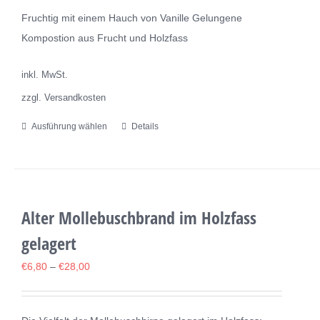
auf
Fruchtig mit einem Hauch von Vanille Gelungene
der
Kompostion aus Frucht und Holzfass
Produktseite
gewählt
inkl. MwSt.
werden
zzgl. Versandkosten
Ausführung wählen
Details
Dieses
Produkt
weist
mehrere
Varianten
Alter Mollebuschbrand im Holzfass
auf.
gelagert
Die
€
6,80
–
€
28,00
Optionen
können
auf