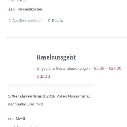
inkl. MwSt.
werden
zzgl. Versandkosten
Ausführung wählen
Details
Dieses
Produkt
weist
mehrere
Varianten
Haselnussgeist
auf.
€
6,50
–
€
27,00
Ungeprüfte Gesamtbewertungen
Die
Optionen
Bewertet
können
mit
5.00
von 5
auf
Silber Bayernbrand 2016
Volles Nussaroma;
der
nachhaltig und mild
Produktseite
gewählt
inkl. MwSt.
werden