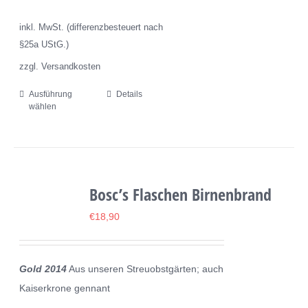
der
inkl. MwSt. (differenzbesteuert nach
Produktseite
§25a UStG.)
gewählt
zzgl. Versandkosten
werden
Ausführung
Details
Dieses
wählen
Produkt
weist
mehrere
Varianten
Bosc’s Flaschen Birnenbrand
auf.
Die
€
18,90
Optionen
können
Gold 2014
Aus unseren Streuobstgärten; auch
auf
Kaiserkrone gennant
der