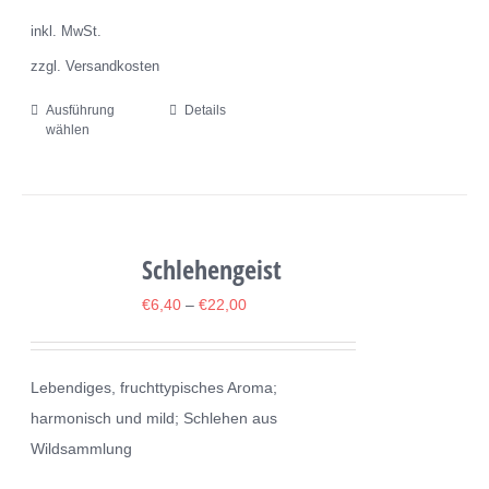
gewählt
inkl. MwSt.
werden
zzgl. Versandkosten
Ausführung
Details
Dieses
wählen
Produkt
weist
mehrere
Varianten
Schlehengeist
auf.
Die
€
6,40
–
€
22,00
Optionen
können
Lebendiges, fruchttypisches Aroma;
auf
harmonisch und mild; Schlehen aus
der
Wildsammlung
Produktseite
gewählt